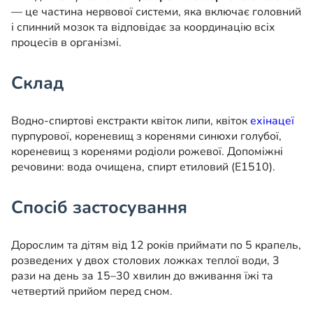
— це частина нервової системи, яка включає головний
і спинний мозок та відповідає за координацію всіх
процесів в організмі.
Склад
Водно-спиртові екстракти квіток липи, квіток
ехінацеї
пурпурової, кореневищ з коренями синюхи голубої,
кореневищ з коренями родіоли рожевої. Допоміжні
речовини: вода очищена, спирт етиловий (Е1510).
Спосіб застосування
Дорослим та дітям від 12 років приймати по 5 крапель,
розведених у двох столових ложках теплої води, 3
рази на день за 15–30 хвилин до вживання їжі та
четвертий прийом перед сном.