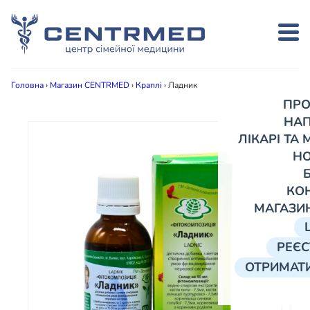
Головна
›
Магазин CENTRMED
›
Краплі
›
Ладник
ПРО
НА
ЛІКАРІ ТА
Н
КО
МАГАЗИ
РЕЄС
ОТРИМАТИ