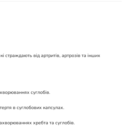
 страждають від артритів, артрозів та інших
ахворюваннях суглобів.
ертя в суглобових капсулах.
ахворюваннях хребта та суглобів.