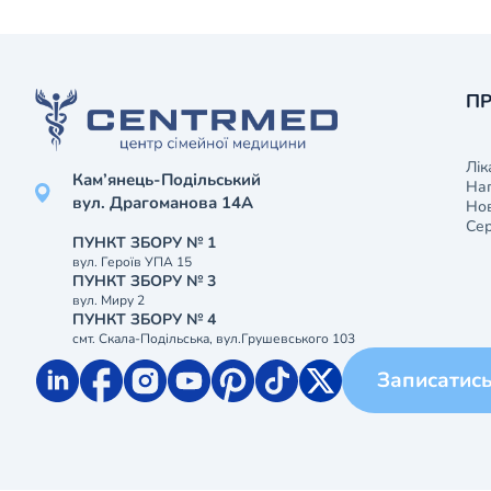
ПР
Лік
Кам’янець-Подільський
На
вул. Драгоманова 14А
Нов
Сер
ПУНКТ ЗБОРУ № 1
вул. Героїв УПА 15
ПУНКТ ЗБОРУ № 3
вул. Миру 2
ПУНКТ ЗБОРУ № 4
смт. Скала-Подільська, вул.Грушевського 103
Записатис