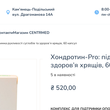
Кам’янець-Подільський
8:00
вул. Драгоманова 14А
пн-с
онтакти
Магазин CENTRMED
имка рухливості суглобів та здоров’я хрящів, 60 капсул
Хондротин-Pro: під
здоров’я хрящів, 6
5 в наявності
₴
520,00
КОМПЛЕКС ДЛЯ ПІДТРИМКИ ОПО