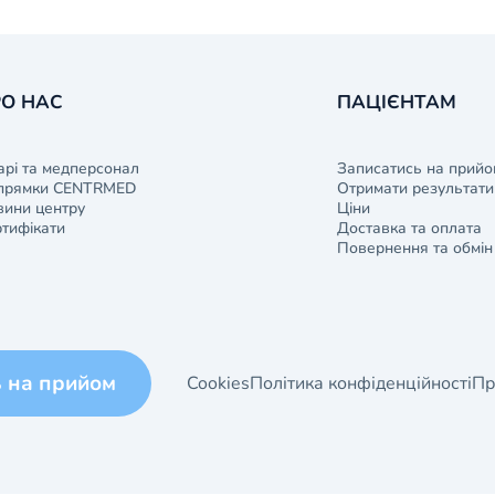
О НАС
ПАЦІЄНТАМ
арі та медперсонал
Записатись на прийо
прямки CENTRMED
Отримати результати 
ини центру
Ціни
тифікати
Доставка та оплата
Повернення та обмін
ь на прийом
Cookies
Політика конфіденційності
Пр