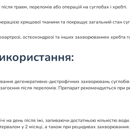
ісля травм, переломів або операцій на суглобах і хребті.
нерацією хрящової тканини та покращує загальний стан суг
оартрозі, остеохондрозі та інших захворюваннях хребта та
икористання:
вання дегенеративно-дистрофічних захворювань суглобів та
 загоєння після переломів. Препарат рекомендується при р
і на день після їжі, запиваючи достатньою кількістю води.
інтервалом у 2 місяці, а також при рецидивах захворювання.