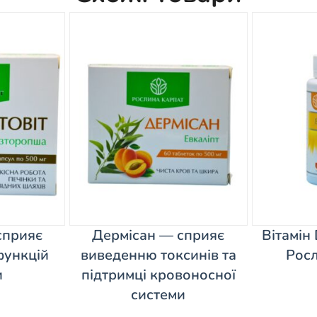
сприяє
Дермісан — сприяє
Вітамін 
функцій
виведенню токсинів та
Росл
и
підтримці кровоносної
системи