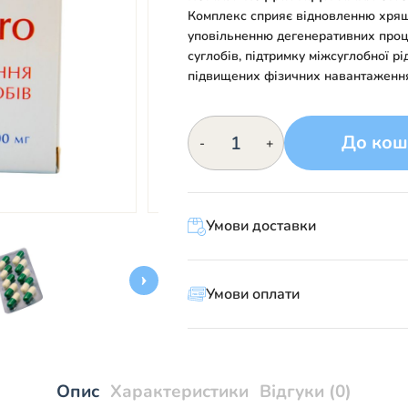
Комплекс сприяє відновленню хрящо
уповільненню дегенеративних проц
суглобів, підтримку міжсуглобної р
підвищених фізичних навантаженнях
Хондротин-
До кош
-
+
Pro:
підтримка
рухливості
суглобів
та
Умови доставки
здоров’я
хрящів,
60
Умови оплати
капсул
кількість
Опис
Характеристики
Відгуки (0)