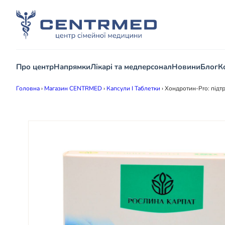
Про центр
Напрямки
Лікарі та медперсонал
Новини
Блог
К
Головна
›
Магазин CENTRMED
›
Капсули І Таблетки
›
Хондротин-Pro: підтр