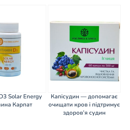
D3 Solar Energy
Капісудин — допомагає
ина Карпат
очищати кров і підтримує
здоров’я судин