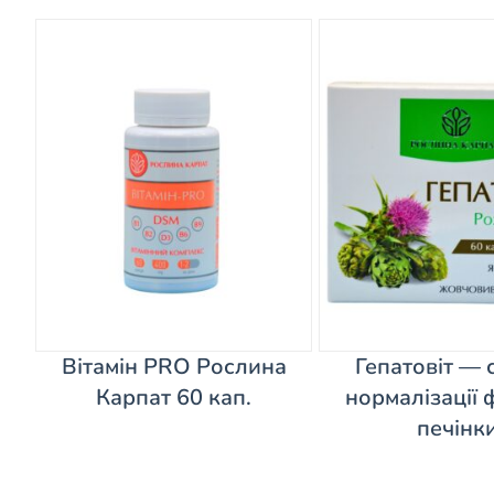
Вітамін PRO Рослина
Гепатовіт — 
Карпат 60 кап.
нормалізації 
печінк