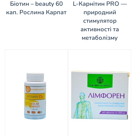
Біотин – beauty 60
L-Карнітин PRO —
кап. Рослина Карпат
природний
стимулятор
активності та
метаболізму