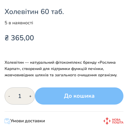
Холевітин 60 таб.
5 в наявності
₴
365,00
Холевітин — натуральний фітокомплекс бренду «Рослина
Карпат», створений для підтримки функцій печінки,
жовчовивідних шляхів та загального очищення організму.
Холевітин
До кошика
-
+
60
таб.
кількість
Умови доставки