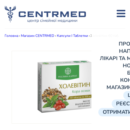
Головна
›
Магазин CENTRMED
›
Капсули І Таблетки
›
Холевітин 60 таб.
ПРО
НА
ЛІКАРІ ТА
Н
КО
МАГАЗИ
РЕЄС
ОТРИМАТИ