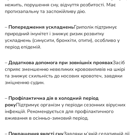
нежить, порушення сну, відчуття розбитості. Має
протизапальну та заспокійливу дію.
–
Попередження ускладнень
Гриполік підтримує
природний імунітет і знижує ризик розвитку
ускладнень (синусити, бронхіти, отити), особливо у
період епідемій.
–
Додаткова допомога при зовнішніх проявах
Засіб
сприяє зменшенню невеликих крововиливів на шкірі
та знижує схильність до носових кровотеч, завдяки
зміцненню судин.
–
Профілактична дія в холодний період
року
Підтримує організм у періоди сезонних вірусних
інфекцій. Рекомендується для профілактичного
вживання в осінньо-зимовий період.
–
Покращення якості сну
Завдяки м’якій седативній дії