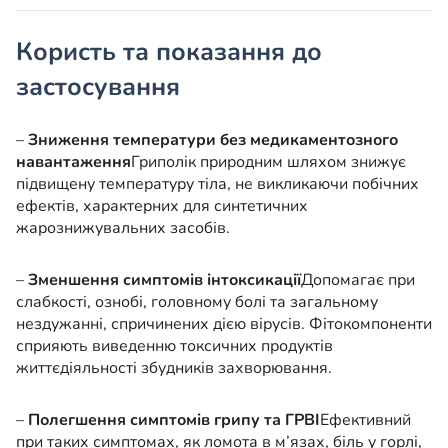
Користь та показання до
застосування
–
Зниження температури без медикаментозного
навантаження
Гриполік природним шляхом знижує
підвищену температуру тіла, не викликаючи побічних
ефектів, характерних для синтетичних
жарознижувальних засобів.
–
Зменшення симптомів інтоксикації
Допомагає при
слабкості, ознобі, головному болі та загальному
нездужанні, спричинених дією вірусів. Фітокомпоненти
сприяють виведенню токсичних продуктів
життєдіяльності збудників захворювання.
–
Полегшення симптомів грипу та ГРВІ
Ефективний
при таких симптомах, як ломота в м’язах, біль у горлі,