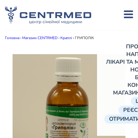
Головна
›
Магазин CENTRMED
›
Краплі
›
ГРИПОЛІК
ПРО
НА
ЛІКАРІ ТА
Н
КО
МАГАЗИ
РЕЄС
ОТРИМАТИ