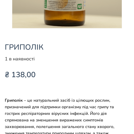
ГРИПОЛІК
1 в наявності
₴
138,00
Гриполік
– це натуральний засіб із цілющих рослин,
призначений для підтримки організму під час грипу та
гострих респіраторних вірусних інфекцій. Його дія
спрямована на зменшення виражених симптомів
захворювання, полегшення загального стану хворого,
зниження температури природним шляхом, а також