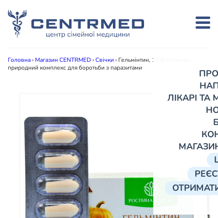
Головна
›
Магазин CENTRMED
›
Свічки
›
Гельмінтин, 10 фітосвічок —
природний комплекс для боротьби з паразитами
ПРО
НА
ЛІКАРІ ТА
Н
КО
МАГАЗИ
РЕЄС
ОТРИМАТИ