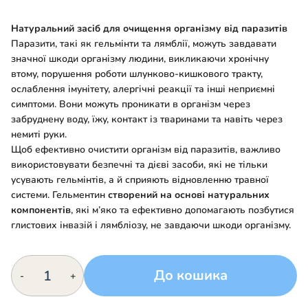
Натуральний засіб для очищення організму від паразитів
Паразити, такі як гельмінти та лямблії, можуть завдавати
значної шкоди організму людини, викликаючи хронічну
втому, порушення роботи шлунково-кишкового тракту,
ослаблення імунітету, алергічні реакції та інші неприємні
симптоми. Вони можуть проникати в організм через
забруднену воду, їжу, контакт із тваринами та навіть через
немиті руки.
Щоб ефективно очистити організм від паразитів, важливо
використовувати безпечні та дієві засоби, які не тільки
усувають гельмінтів, а й сприяють відновленню травної
системи. Гельментин
створений на основі натуральних
компонентів
, які м’яко та ефективно допомагають позбутися
глистових інвазій і лямбліозу, не завдаючи шкоди організму.
Гельмінтин,
До кошика
-
+
10
фітосвічок
—