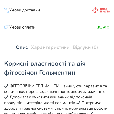
природний
Умови доставки
комплекс
для
боротьби
Умови оплати
з
паразитами
кількість
Опис
Характеристики
Відгуки (0)
Корисні властивості та дія
фітосвічок Гельментин
ФІТОСВІЧКИ ГЕЛЬМІНТИН знищують паразитів та
їх личинки, перешкоджаючи повторному зараженню.
Допомагає очистити кишечник від токсинів і
продуктів життєдіяльності гельмінтів.
Підтримує
здоров’я травної системи, сприяє нормалізації роботи