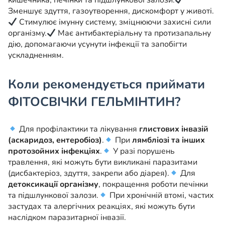
кишечника, печінки та підшлункової залози.
Зменшує здуття, газоутворення, дискомфорт у животі.
Стимулює імунну систему, зміцнюючи захисні сили
організму.
Має антибактеріальну та протизапальну
дію, допомагаючи усунути інфекції та запобігти
ускладненням.
Коли рекомендується приймати
ФІТОСВІЧКИ ГЕЛЬМІНТИН?
Для профілактики та лікування
глистових інвазій
(аскаридоз, ентеробіоз)
.
При
лямбліозі та інших
протозойних інфекціях
.
У разі порушень
травлення, які можуть бути викликані паразитами
(дисбактеріоз, здуття, закрепи або діарея).
Для
детоксикації організму
, покращення роботи печінки
та підшлункової залози.
При хронічній втомі, частих
застудах та алергічних реакціях, які можуть бути
наслідком паразитарної інвазії.