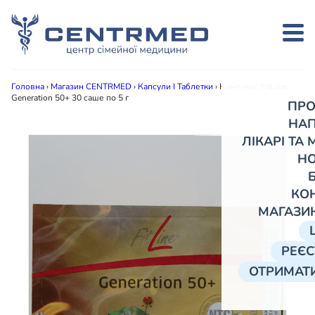
Головна
›
Магазин CENTRMED
›
Капсули І Таблетки
›
Комплекс FitLine
Generation 50+ 30 саше по 5 г
ПРО
НА
ЛІКАРІ ТА
Н
КО
МАГАЗИ
РЕЄС
ОТРИМАТИ