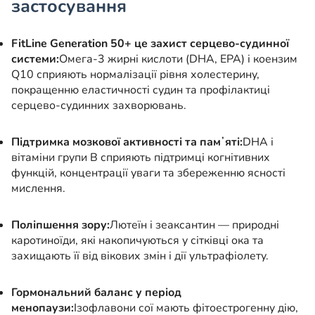
застосування
FitLine Generation 50+ це захист серцево-судинної
системи:
Омега-3 жирні кислоти (DHA, EPA) і коензим
Q10 сприяють нормалізації рівня холестерину,
покращенню еластичності судин та профілактиці
серцево-судинних захворювань.
Підтримка мозкової активності та памʼяті:
DHA і
вітаміни групи B сприяють підтримці когнітивних
функцій, концентрації уваги та збереженню ясності
мислення.
Поліпшення зору:
Лютеїн і зеаксантин — природні
каротиноїди, які накопичуються у сітківці ока та
захищають її від вікових змін і дії ультрафіолету.
Гормональний баланс у період
менопаузи:
Ізофлавони сої мають фітоестрогенну дію,