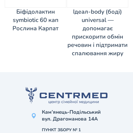
Біфідолактин
Ідеал-body (боді)
symbiotic 60 кап
universal —
Рослина Карпат
допомагає
прискорити обмін
речовин і підтримати
спалювання жиру
Кам’янець-Подільський
вул. Драгоманова 14А
ПУНКТ ЗБОРУ № 1