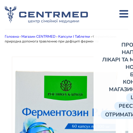
Головна
›
Магазин CENTRMED
›
Капсули І Таблетки
›
Ферментозин:
природна допомога травленню при дефіциті ферментів
ПРО
НА
ЛІКАРІ ТА
Н
КО
МАГАЗИ
РЕЄС
ОТРИМАТИ