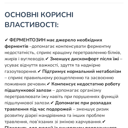
ОСНОВНІ КОРИСНІ
ВЛАСТИВОСТІ:
✔
ФЕРМЕНТОЗИН має джерело необхідних
ферментів
–допомагає компенсувати ферментну
недостатність, сприяє кращому перетравленню білків,
жирів і вуглеводів.
✔
Зменшує дискомфорт після їжі
–
усуває відчуття важкості, здуття та надмірне
газоутворення.
✔
Підтримує нормальний метаболізм
– сприяє правильному розщепленню та засвоєнню
поживних речовин.
✔
Компенсує недостатню роботу
підшлункової залози
– допомагає організму
перетравлювати їжу навіть при порушеннях функцій
підшлункової залози.
✔
Допомагає при розладах
травлення під час подорожей
– зменшує ризик
розвитку діареї мандрівника та інших проблем
травлення, пов’язаних зі зміною харчування.
✔