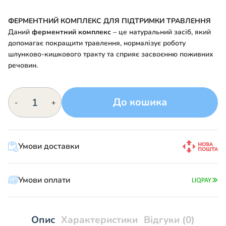
ФЕРМЕНТНИЙ КОМПЛЕКС ДЛЯ ПІДТРИМКИ ТРАВЛЕННЯ
Даний
ферментний комплекс
– це натуральний засіб, який
допомагає покращити травлення, нормалізує роботу
шлунково-кишкового тракту та сприяє засвоєнню поживних
речовин.
Ферментозин:
До кошика
-
+
природна
допомога
травленню
при
Умови доставки
дефіциті
ферментів
кількість
Умови оплати
Опис
Характеристики
Відгуки (0)