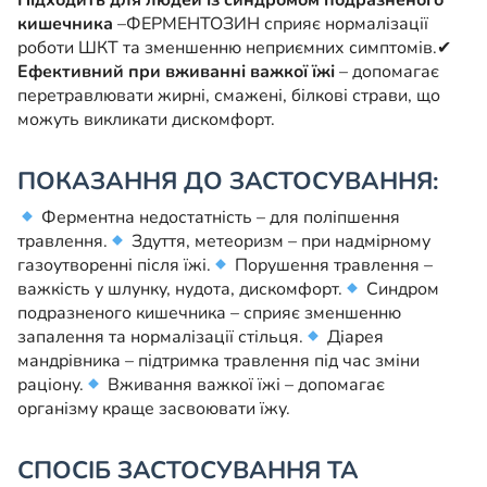
Підходить для людей із синдромом подразненого
кишечника
–ФЕРМЕНТОЗИН сприяє нормалізації
роботи ШКТ та зменшенню неприємних симптомів.
✔
Ефективний при вживанні важкої їжі
– допомагає
перетравлювати жирні, смажені, білкові страви, що
можуть викликати дискомфорт.
ПОКАЗАННЯ ДО ЗАСТОСУВАННЯ:
Ферментна недостатність – для поліпшення
травлення.
Здуття, метеоризм – при надмірному
газоутворенні після їжі.
Порушення травлення –
важкість у шлунку, нудота, дискомфорт.
Синдром
подразненого кишечника – сприяє зменшенню
запалення та нормалізації стільця.
Діарея
мандрівника – підтримка травлення під час зміни
раціону.
Вживання важкої їжі – допомагає
організму краще засвоювати їжу.
СПОСІБ ЗАСТОСУВАННЯ ТА