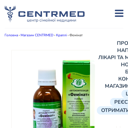
Головна
›
Магазин CENTRMED
›
Краплі
›
Фемінат
ПРО
НА
ЛІКАРІ ТА
Н
КО
МАГАЗИ
РЕЄС
ОТРИМАТИ