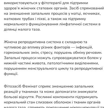
використовуються у фітотерапії для підтримки
здоров’я жіночих статевих органів. Засіб спрямований
на зменшення запальних процесів у матці, яєчниках,
маткових трубах і піхві, а також на підтримку
нормального функціонування лімфатичної системи в
ділянці малого таза.
Жіноча репродуктивна система є складною та
чутливою до впливу різних факторів — інфекцій,
гормональних змін, стресу, порушень обміну речовин.
Запальні процеси можуть супроводжуватися болем у
нижній частині живота, патологічними виділеннями,
порушенням менструального циклу та репродуктивної
функції.
Фітозасіб Фемінат сприяє зменшенню запальних
реакцій у тканинах та може допомагати знижувати
больові відчуття. Рослинні компоненти підтримують
нормальний стан слизових оболонок і тканин органів
малого таза, сприяють покращенню мікроциркуляції та