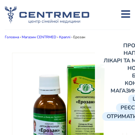
Головна
›
Магазин CENTRMED
›
Краплі
›
Ерозан
ПРО
НА
ЛІКАРІ ТА
Н
КО
МАГАЗИ
РЕЄС
ОТРИМАТИ