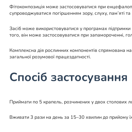
Фітокомпозиція може застосовуватися при енцефалопат
супроводжуватися погіршенням зору, слуху, пам’яті т
Засіб може використовуватися у програмах підтримки о
того, він може застосовуватися при запамороченні, г
Комплексна дія рослинних компонентів спрямована на 
загальної розумової працездатності.
Спосіб застосування
Приймати по 5 крапель, розчинених у двох столових л
Вживати 3 рази на день за 15–30 хвилин до прийому їж