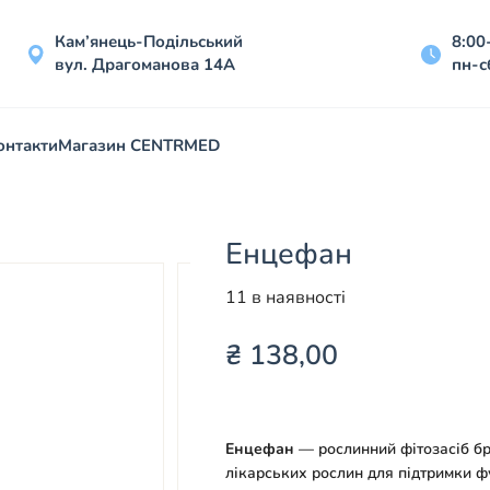
Кам’янець-Подільський
8:00
вул. Драгоманова 14А
пн-с
онтакти
Магазин CENTRMED
Енцефан
11 в наявності
₴
138,00
Енцефан
— рослинний фітозасіб бр
лікарських рослин для підтримки 