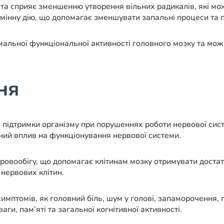
 та сприяє зменшенню утворення вільних радикалів, які мо
амінну дію, що допомагає зменшувати запальні процеси та 
рмальної функціональної активності головного мозку та мо
ня
підтримки організму при порушеннях роботи нервової сист
ний вплив на функціонування нервової системи.
овообігу, що допомагає клітинам мозку отримувати достат
нервових клітин.
птомів, як головний біль, шум у голові, запаморочення, 
и, пам’яті та загальної когнітивної активності.