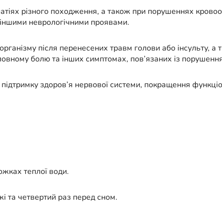
іях різного походження, а також при порушеннях кровообі
а іншими неврологічними проявами.
рганізму після перенесених травм голови або інсульту, а 
оловному болю та інших симптомах, пов’язаних із порушенн
підтримку здоров’я нервової системи, покращення функціо
ожках теплої води.
і та четвертий раз перед сном.