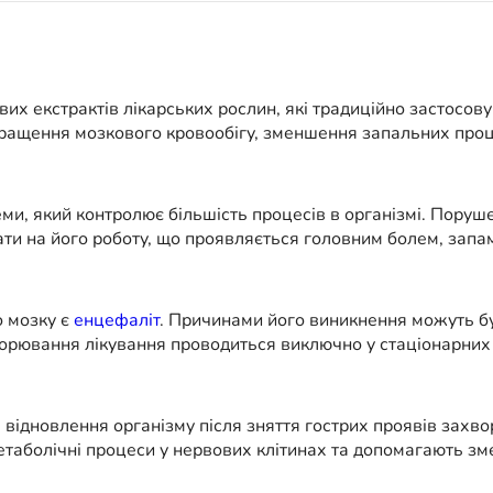
х екстрактів лікарських рослин, які традиційно застосовую
окращення мозкового кровообігу, зменшення запальних про
и, який контролює більшість процесів в організмі. Поруше
ти на його роботу, що проявляється головним болем, запа
 мозку є
енцефаліт
. Причинами його виникнення можуть бут
хворювання лікування проводиться виключно у стаціонарних
 відновлення організму після зняття гострих проявів зах
метаболічні процеси у нервових клітинах та допомагають з