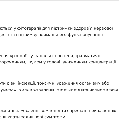
ться у фітотерапії для підтримки здоров’я нервової
цесів та підтримку нормального функціонування
ння кровообігу, запальні процеси, травматичні
мороченням, шумом у голові, зниженням концентрації
и різні інфекції, токсичні ураження організму або
 умовах із застосуванням інтенсивної медикаментозної
ворювання. Рослинні компоненти сприяють покращенню
меншувати залишкові симптоми.