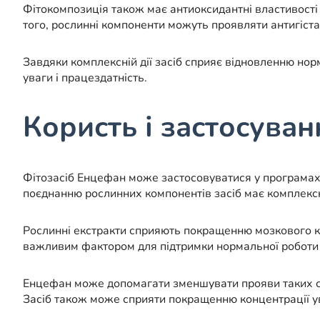
Фітокомпозиція також має антиоксидантні властивості
того, рослинні компоненти можуть проявляти антигіст
Завдяки комплексній дії засіб сприяє відновленню но
уваги і працездатність.
Користь і застосуван
Фітозасіб Енцефан може застосовуватися у програмах 
поєднанню рослинних компонентів засіб має комплекс
Рослинні екстракти сприяють покращенню мозкового кр
важливим фактором для підтримки нормальної роботи 
Енцефан може допомагати зменшувати прояви таких сим
Засіб також може сприяти покращенню концентрації уваг