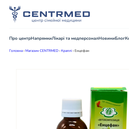
Про центр
Напрямки
Лікарі та медперсонал
Новини
Блог
К
Головна
›
Магазин CENTRMED
›
Краплі
›
Енцефан