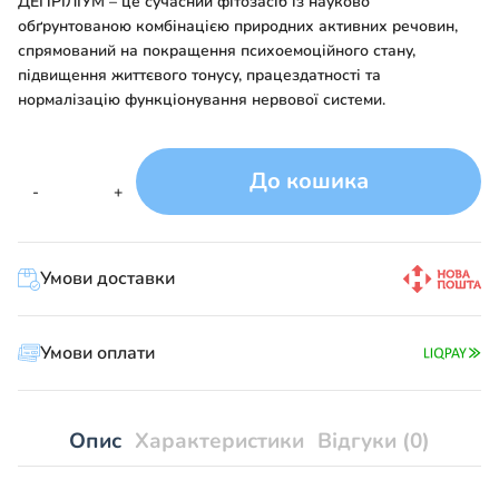
ДЕПРІЛІУМ – це сучасний фітозасіб із науково
обґрунтованою комбінацією природних активних речовин,
спрямований на покращення психоемоційного стану,
підвищення життєвого тонусу, працездатності та
нормалізацію функціонування нервової системи.
До кошика
Депріліум
-
+
капсули
по
340
Умови доставки
мг
№30
кількість
Умови оплати
Опис
Характеристики
Відгуки (0)