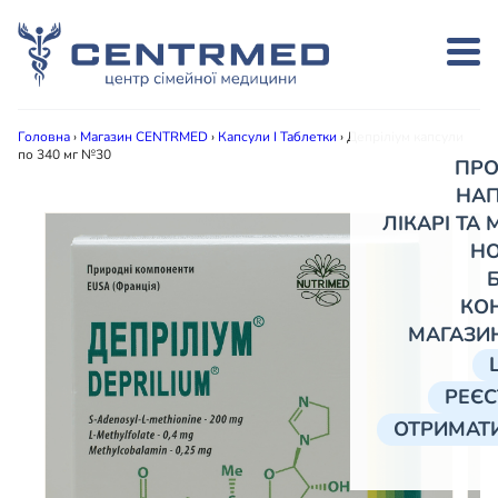
Головна
›
Магазин CENTRMED
›
Капсули І Таблетки
›
Депріліум капсули
по 340 мг №30
ПРО
НА
ЛІКАРІ ТА
Н
КО
МАГАЗИ
РЕЄС
ОТРИМАТИ