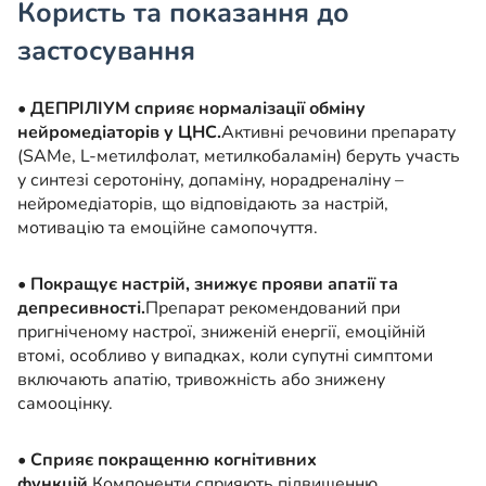
Користь та показання до
застосування
•
ДЕПРІЛІУМ cприяє нормалізації обміну
нейромедіаторів у ЦНС.
Активні речовини препарату
(SAMe, L-метилфолат, метилкобаламін) беруть участь
у синтезі серотоніну, допаміну, норадреналіну –
нейромедіаторів, що відповідають за настрій,
мотивацію та емоційне самопочуття.
•
Покращує настрій, знижує прояви апатії та
депресивності.
Препарат рекомендований при
пригніченому настрої, зниженій енергії, емоційній
втомі, особливо у випадках, коли супутні симптоми
включають апатію, тривожність або знижену
самооцінку.
•
Сприяє покращенню когнітивних
функцій.
Компоненти сприяють підвищенню