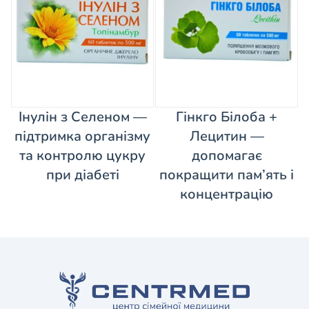
Інулін з Селеном —
Гінкго Білоба +
підтримка організму
Лецитин —
та контролю цукру
допомагає
при діабеті
покращити пам’ять і
концентрацію