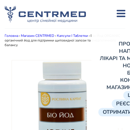
Головна
›
Магазин CENTRMED
›
Капсули І Таблетки
›
Біо Йод ORGANIC
органічний йод для підтримки щитовидної залози та енергетичного
ПРО
балансу
НА
ЛІКАРІ ТА
Н
КО
МАГАЗИ
РЕЄС
ОТРИМАТИ