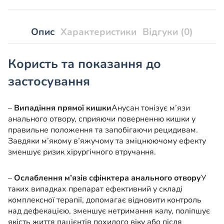
Опис
Характеристики
Відгуки (0)
Користь та показання до
застосування
–
Випадіння прямої кишки
Анусан тонізує м’язи
анального отвору, сприяючи поверненню кишки у
правильне положення та запобігаючи рецидивам.
Завдяки м’якому в’яжучому та зміцнюючому ефекту
зменшує ризик хірургічного втручання.
–
Ослаблення м’язів сфінктера анального отвору
У
таких випадках препарат ефективний у складі
комплексної терапії, допомагає відновити контроль
над дефекацією, зменшує нетримання калу, поліпшує
якість життя пацієнтів похилого віку або після