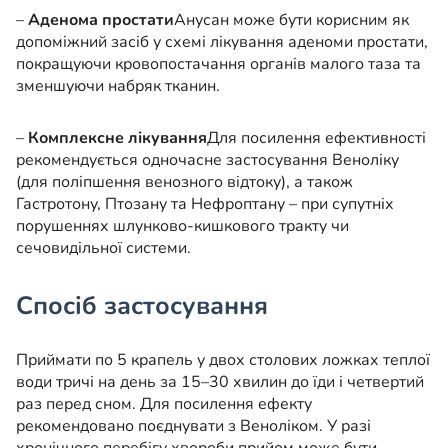
–
Аденома простати
Анусан може бути корисним як
допоміжний засіб у схемі лікування аденоми простати,
покращуючи кровопостачання органів малого таза та
зменшуючи набряк тканин.
–
Комплексне лікування
Для посилення ефективності
рекомендується одночасне застосування Веноліку
(для поліпшення венозного відтоку), а також
Гастротону, Птозану та Нефроптану – при супутніх
порушеннях шлунково-кишкового тракту чи
сечовидільної системи.
Спосіб застосування
Приймати по 5 крапель у двох столових ложках теплої
води тричі на день за 15–30 хвилин до їди і четвертий
раз перед сном. Для посилення ефекту
рекомендовано поєднувати з Веноліком. У разі