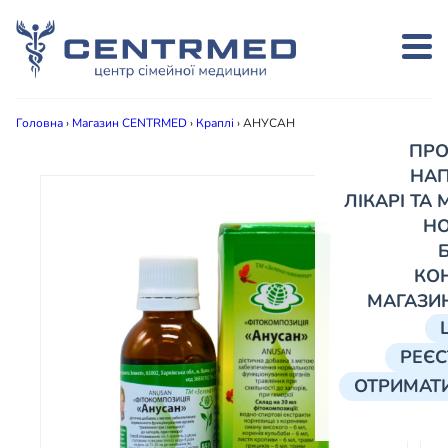
Головна
›
Магазин CENTRMED
›
Краплі
›
АНУСАН
ПРО
НА
ЛІКАРІ ТА
Н
КО
МАГАЗИ
РЕЄС
ОТРИМАТИ