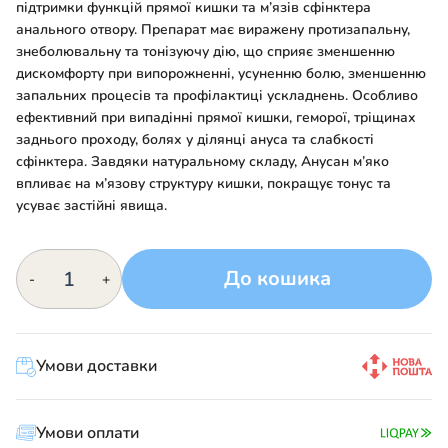
підтримки функцій прямої кишки та м’язів сфінктера
анального отвору. Препарат має виражену протизапальну,
знеболювальну та тонізуючу дію, що сприяє зменшенню
дискомфорту при випорожненні, усуненню болю, зменшенню
запальних процесів та профілактиці ускладнень. Особливо
ефективний при випадінні прямої кишки, геморої, тріщинах
заднього проходу, болях у ділянці ануса та слабкості
сфінктера. Завдяки натуральному складу, Анусан м’яко
впливає на м’язову структуру кишки, покращує тонус та
усуває застійні явища.
АНУСАН
До кошика
-
+
кількість
Умови доставки
Умови оплати