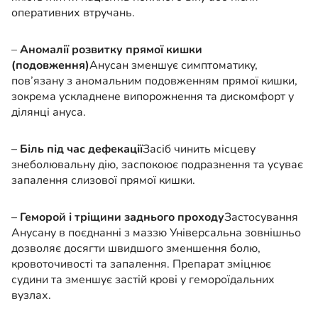
оперативних втручань.
–
Аномалії розвитку прямої кишки
(подовження)
Анусан зменшує симптоматику,
пов’язану з аномальним подовженням прямої кишки,
зокрема ускладнене випорожнення та дискомфорт у
ділянці ануса.
–
Біль під час дефекації
Засіб чинить місцеву
знеболювальну дію, заспокоює подразнення та усуває
запалення слизової прямої кишки.
–
Геморой і тріщини заднього проходу
Застосування
Анусану в поєднанні з маззю Універсальна зовнішньо
дозволяє досягти швидшого зменшення болю,
кровоточивості та запалення. Препарат зміцнює
судини та зменшує застій крові у гемороїдальних
вузлах.