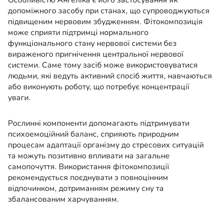
Особливістю Ангеліка є його застосування як
допоміжного засобу при станах, що супроводжуються
підвищеним нервовим збудженням. Фітокомпозиція
може сприяти підтримці нормального
функціонального стану нервової системи без
вираженого пригнічення центральної нервової
системи. Саме тому засіб може використовуватися
людьми, які ведуть активний спосіб життя, навчаються
або виконують роботу, що потребує концентрації
уваги.
Рослинні компоненти допомагають підтримувати
психоемоційний баланс, сприяють природним
процесам адаптації організму до стресових ситуацій
та можуть позитивно впливати на загальне
самопочуття. Використання фітокомпозиції
рекомендується поєднувати з повноцінним
відпочинком, дотриманням режиму сну та
збалансованим харчуванням.