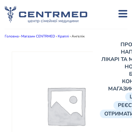
Головна
›
Магазин CENTRMED
›
Краплі
›
Ангелік
ПРО
НА
ЛІКАРІ ТА
Н
КО
МАГАЗИ
РЕЄС
ОТРИМАТИ