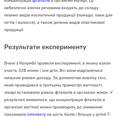
концентрація
фталатів
в організмі матері. Ці
небезпечні хімічні речовини входять до складу
певних видів косметичної продукції (помади, лаки для
нігтів і волосся), а також деяких видів пластикової
продукції.
Результати експерименту
Вчені з Колумбії провели експеримент, в якому взяли
участь 328 жінок і їхні діти. Всі вони відрізнялися
низьким рівнем доходу. За допомогою аналізу сечі,
який проводився в третьому триместрі вагітності,
лікарі встановили рівень фталатів в організмі жінок. У
результаті виявилося, що концентрація фталатів в
організмі вагітної жінки призводить до зниження
показників
інтелекту
на шість балів і більше у дітей 7-