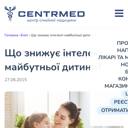
Головна
›
Блог
›
Що знижує інтелект майбутньої дитини?
ПРО
Що знижує інтелект
НА
ЛІКАРІ ТА
майбутньої дитини?
Н
КО
27.06.2015
МАГАЗИ
РЕЄС
ОТРИМАТИ