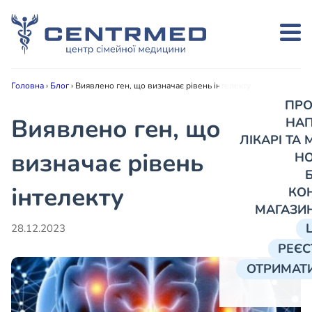
Головна
›
Блог
›
Виявлено ген, що визначає рівень інтелекту
ПРО
Виявлено ген, що
НА
ЛІКАРІ ТА
визначає рівень
Н
інтелекту
КО
МАГАЗИ
28.12.2023
РЕЄС
ОТРИМАТИ