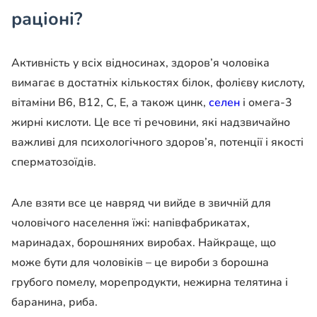
раціоні?
Активність у всіх відносинах, здоров’я чоловіка
вимагає в достатніх кількостях білок, фолієву кислоту,
вітаміни В6, В12, С, Е, а також цинк,
селен
і омега-3
жирні кислоти. Це все ті речовини, які надзвичайно
важливі для психологічного здоров’я, потенції і якості
сперматозоїдів.
Але взяти все це навряд чи вийде в звичній для
чоловічого населення їжі: напівфабрикатах,
маринадах, борошняних виробах. Найкраще, що
може бути для чоловіків – це вироби з борошна
грубого помелу, морепродукти, нежирна телятина і
баранина, риба.