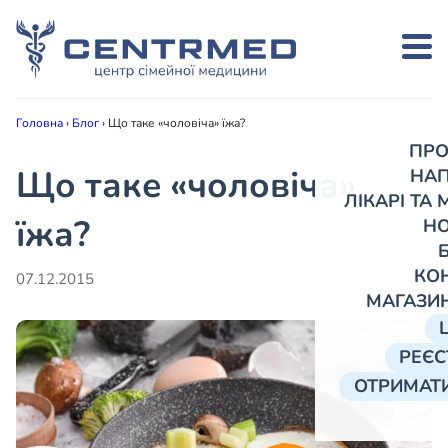
Головна
›
Блог
›
Що таке «чоловіча» їжа?
ПРО
Що таке «чоловіча»
НА
ЛІКАРІ ТА
їжа?
Н
КО
07.12.2015
МАГАЗИ
РЕЄС
ОТРИМАТИ