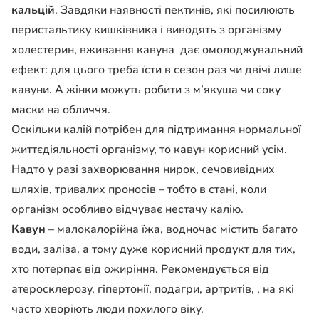
кальцій
. Завдяки наявності пектинів, які посилюють
перистальтику кишківника і виводять з організму
холестерин, вживання кавуна дає омолоджувальний
ефект: для цього треба їсти в сезон раз чи двічі лише
кавуни. А жінки можуть робити з м’якуша чи соку
маски на обличчя.
Оскільки калій потрібен для підтримання нормальної
життєдіяльності організму, то кавун корисний усім.
Надто у разі захворювання нирок, сечовивідних
шляхів, тривалих проносів – тобто в стані, коли
організм особливо відчуває нестачу калію.
Кавун
– малокалорійна їжа, водночас містить багато
води, заліза, а тому дуже корисний продукт для тих,
хто потерпає від ожиріння. Рекомендується від
атеросклерозу, гіпертонії, подагри, артритів, , на які
часто хворіють люди похилого віку.