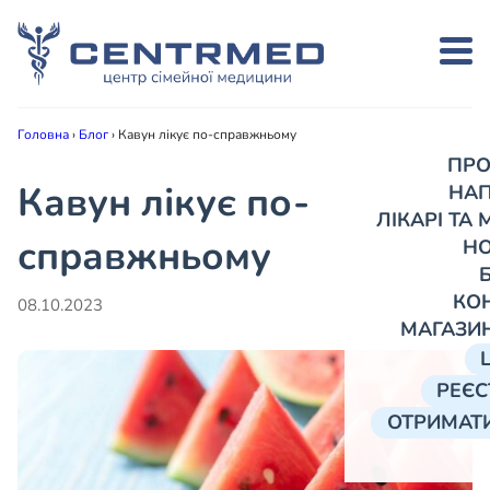
Головна
›
Блог
›
Кавун лікує по-справжньому
ПРО
Кавун лікує по-
НА
ЛІКАРІ ТА
справжньому
Н
КО
08.10.2023
МАГАЗИ
РЕЄС
ОТРИМАТИ