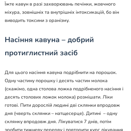
Їжте кавун в разі захворювань печінки, жовчного
міхура, зовнішніх та внутрішніх інтоксикацій, бо він
виводить токсини з оранізму.
Насіння кавуна – добрий
протиглистний засіб
Для цього
насіння кавуна подрібнити на порошок.
Одну частину порошку і десять частин молока
(скажімо, одна столова ложка подрібненого насіння і
десять столових ложок молока) розмішати. Ліки
готові. Пити дорослій людині дві склянки впродовж
дня (чверть склянки – натщесерце). Дитині – одну
склянку впродовж дня. Лікуватися 7 днів, потім
зробити тижневу перерву і повторити курс лікування