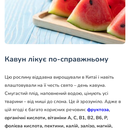
Кавун лікує по-справжньому
Цю рослину віддавна вирощували в Китаї і навіть
влаштовували на її честь свято – день кавуна.
Смугастий плід, наповнений водою, цінують усі
тварини – від миші до слона. Це й зрозуміло. Адже в
цій ягоді є багато корисних речовин:
фруктоза
,
органічні кислоти, вітаміни А, С, В1, В2, В6, Р,
фолієва кислота, пектини, калій, залізо, магній,