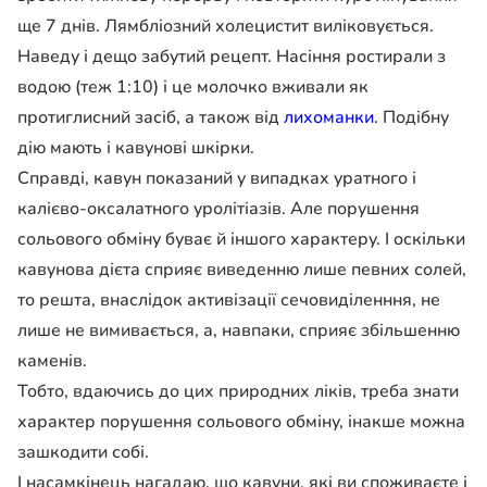
ще 7 днів.
Лямбліозний холецистит виліковується.
Наведу і дещо забутий рецепт.
Насіння ростирали з
водою (теж 1:10) і це молочко вживали як
протиглисний засіб, а також від
лихоманки
.
Подібну
дію мають і кавунові шкірки.
Справді, кавун показаний у випадках уратного і
калієво-оксалатного уролітіазів. Але порушення
сольового обміну буває й іншого характеру. І оскільки
кавунова дієта сприяє виведенню лише певних солей,
то решта, внаслідок активізації сечовиділенння, не
лише не вимивається, а, навпаки, сприяє збільшенню
каменів.
Тобто, вдаючись до цих природних ліків, треба знати
характер порушення сольового обміну, інакше можна
зашкодити собі.
І насамкінець нагадаю, що кавуни, які ви споживаєте і