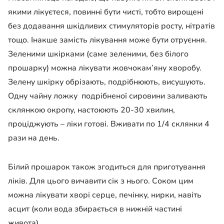
якими лікуєтеся, повинні бути чисті, тобто вирощені
без додавання шкідливих стимуляторів росту, нітратів
тощо. Інакше замість лікування може бути отруєння.
Зеленими шкірками (саме зеленими, без білого
прошарку) можна лікувати жовчокам’яну хворобу.
Зелену шкірку обрізають, подрібнюють, висушують.
Одну чайну ложку подрібненої сировини заливають
склянкою окропу, настоюють 20-30 хвилин,
проціджують – ліки готові. Вживати по 1/4 склянки 4
рази на день.
Білий прошарок також згодиться для приготування
ліків. Для цього вичавити сік з нього. Соком цим
можна лікувати хворі серце, печінку, нирки, навіть
асцит (коли вода збирається в нижній частині
живота).