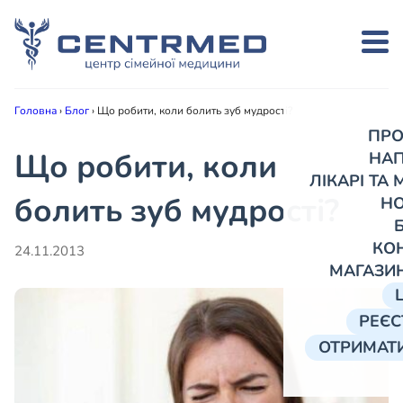
Головна
›
Блог
›
Що робити, коли болить зуб мудрості?
ПРО
Що робити, коли
НА
ЛІКАРІ ТА
болить зуб мудрості?
Н
КО
24.11.2013
МАГАЗИ
РЕЄС
ОТРИМАТИ