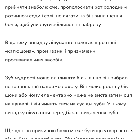
прийняти знеболююче, прополоскати рот холодним
розчином соди і солі, не лягати на бік виникнення
болю, щоб уникнути збільшення набряку.
В даному випадку
лікування
полягає в розтині
«капюшона», промиванні і призначенні
протизапальних засобів.
Зуб мудрості може викликати біль, якщо він вибрав
неправильний напрямок росту. Він може рости у бік
щоки або йому елементарно може не вистачати місця
на щелепі, і він чинить тиск на сусідні зуби. У цьому
випадку
лікування
передбачає видалення зуба.
Ще однією причиною болю може бути що утворюється