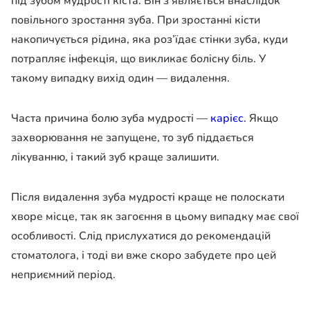
під зубом мудрості кіста. Він з’являється внаслідок
повільного зростання зуба. При зростанні кісти
накопичується рідина, яка роз’їдає стінки зуба, куди
потрапляє інфекція, що викликає болісну біль. У
такому випадку вихід один — видалення.
Часта причина болю зуба мудрості —
карієс.
Якщо
захворювання не запущене, то зуб піддається
лікуванню, і такий зуб краще залишити.
Після видалення зуба мудрості краще не полоскати
хворе місце, так як загоєння в цьому випадку має свої
особливості. Слід прислухатися до рекомендацій
стоматолога, і тоді ви вже скоро забудете про цей
неприємний період.