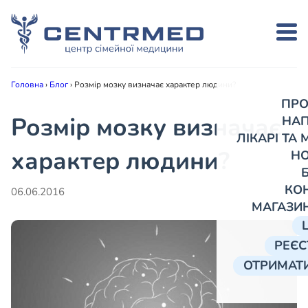
Головна
›
Блог
›
Розмір мозку визначає характер людини?
ПРО
Розмір мозку визначає
НА
ЛІКАРІ ТА
характер людини?
Н
КО
06.06.2016
МАГАЗИ
РЕЄС
ОТРИМАТИ