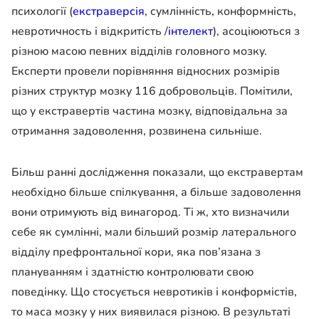
психології (
екстраверсія
, сумлінність, конформність,
невротичность і відкритість /
інтелект
), асоціюються з
різною масою певних відділів головного мозку.
Експерти провели порівняння відносних розмірів
різних структур мозку 116 добровольців. Помітили,
що у екстравертів частина мозку, відповідальна за
отримання задоволення, розвинена сильніше.
Більш ранні дослідження показали, що екстравертам
необхідно більше спілкування, а більше задоволення
вони отримують від винагород. Ті ж, хто визначили
себе як сумлінні, мали більший розмір латерального
відділу префронтальної кори, яка пов’язана з
плануванням і здатністю контролювати свою
поведінку. Що стосується невротиків і конформістів,
то маса мозку у них виявилася різною. В результаті