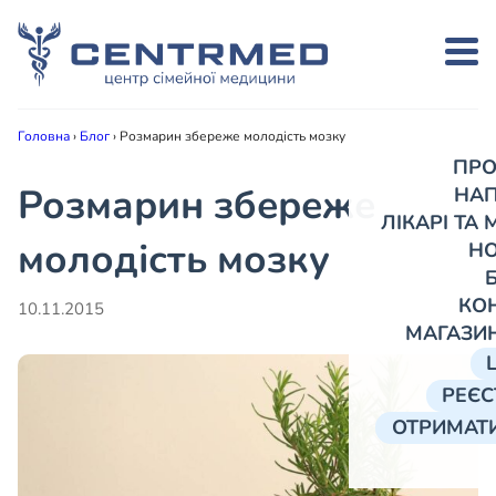
Головна
›
Блог
›
Розмарин збереже молодість мозку
ПРО
Розмарин збереже
НА
ЛІКАРІ ТА
молодість мозку
Н
КО
10.11.2015
МАГАЗИ
РЕЄС
ОТРИМАТИ