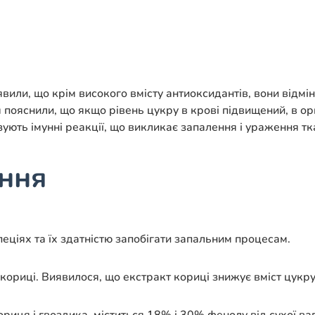
явили, що крім високого вмісту антиоксидантів, вони від
пояснили, що якщо рівень цукру в крові підвищений, в ор
зують імунні реакції, що викликає запалення і ураження тка
ення
пеціях та їх здатністю запобігати запальним процесам.
ориці. Виявилося, що екстракт кориці знижує вміст цукру в 