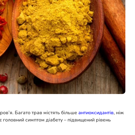
оров’я. Багато трав містять більше
антиоксидантів
, ніж
ає головний симптом діабету – підвищений рівень