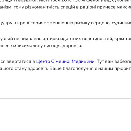
ориця і гвоздика, міститься 18% і 30% фенолу від сухої ва
анізм, тому різноманітність спецій в раціоні принесе макс
 цукру в крові сприяє зменшенню ризику серцево-судинних
 у якій не виявлено антиоксидантних властивостей, крім тог
принесе максимальну вигоду здоров’ю.
еся звертатися в
Центр Сімейної Медицини
. Тут вам забез
ашого стану здоров’я. Ваше благополуччя є нашим пріорит