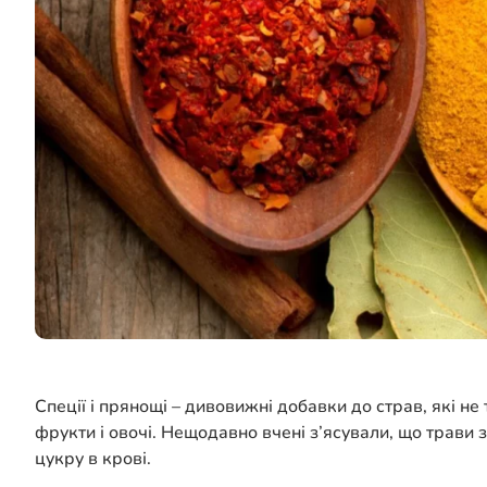
Спеції і прянощі – дивовижні добавки до страв, які н
фрукти і овочі. Нещодавно вчені з’ясували, що трави 
цукру в крові.