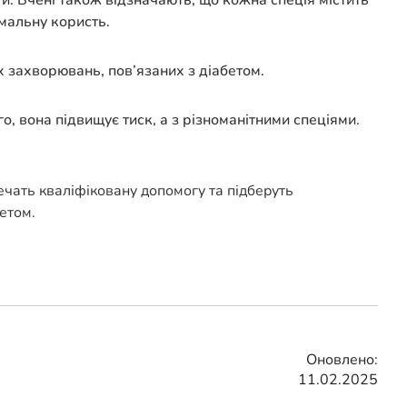
ги. Вчені також відзначають, що кожна спеція містить
имальну користь.
 захворювань, пов’язаних з діабетом.
о, вона підвищує тиск, а з різноманітними спеціями.
печать кваліфіковану допомогу та підберуть
етом.
Оновлено:
11.02.2025