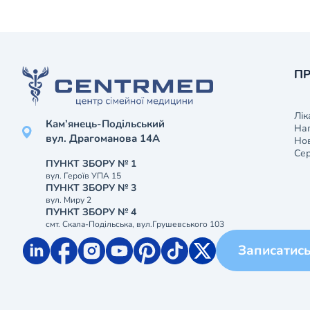
ПР
Лік
Кам’янець-Подільський
На
вул. Драгоманова 14А
Нов
Сер
ПУНКТ ЗБОРУ № 1
вул. Героїв УПА 15
ПУНКТ ЗБОРУ № 3
вул. Миру 2
ПУНКТ ЗБОРУ № 4
смт. Скала-Подільська, вул.Грушевського 103
Записатис