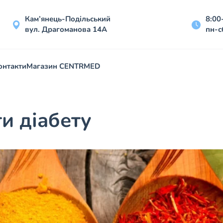
Кам’янець-Подільський
8:00
вул. Драгоманова 14А
пн-с
онтакти
Магазин CENTRMED
ти діабету