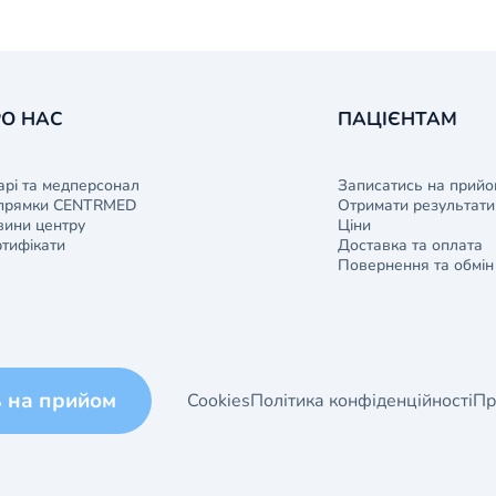
О НАС
ПАЦІЄНТАМ
арі та медперсонал
Записатись на прийо
прямки CENTRMED
Отримати результати 
ини центру
Ціни
тифікати
Доставка та оплата
Повернення та обмін
ь на прийом
Cookies
Політика конфіденційності
Пр