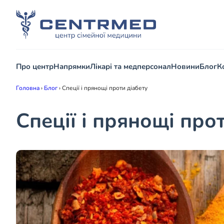
Про центр
Напрямки
Лікарі та медперсонал
Новини
Блог
К
Головна
›
Блог
›
Спеції і прянощі проти діабету
Спеції і прянощі про