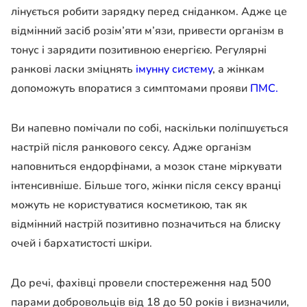
лінується робити зарядку перед сніданком. Адже це
відмінний засіб розім’яти м’язи, привести організм в
тонус і зарядити позитивною енергією. Регулярні
ранкові ласки зміцнять
імунну систему
, а жінкам
допоможуть впоратися з симптомами прояви
ПМС.
Ви напевно помічали по собі, наскільки поліпшується
настрій після ранкового сексу. Адже організм
наповниться ендорфінами, а мозок стане міркувати
інтенсивніше. Більше того, жінки після сексу вранці
можуть не користуватися косметикою, так як
відмінний настрій позитивно позначиться на блиску
очей і бархатистості шкіри.
До речі, фахівці провели спостереження над 500
парами добровольців від 18 до 50 років і визначили,