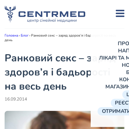
Головна
›
Блог
›
Ранковий секс – заряд здоров’я і бадьорості на весь
день
ПРО
НА
Ранковий секс – заряд
ЛІКАРІ ТА
Н
здоров’я і бадьорості
КО
на весь день
МАГАЗИ
16.09.2014
РЕЄС
ОТРИМАТИ