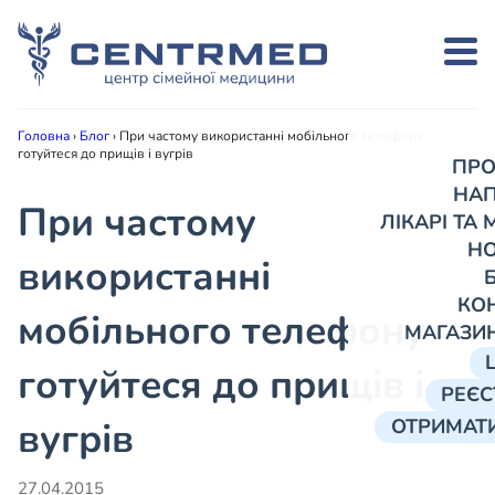
Головна
›
Блог
›
При частому використанні мобільного телефону
готуйтеся до прищів і вугрів
ПРО
НА
При частому
ЛІКАРІ ТА
Н
використанні
КО
мобільного телефону
МАГАЗИ
готуйтеся до прищів і
РЕЄС
вугрів
ОТРИМАТИ
27.04.2015