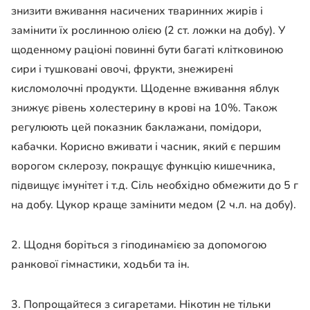
знизити вживання насичених тваринних жирів і
замінити їх рослинною олією (2 ст. ложки на добу). У
щоденному раціоні повинні бути багаті клітковиною
сири і тушковані овочі, фрукти, знежирені
кисломолочні продукти. Щоденне вживання яблук
знижує рівень холестерину в крові на 10%. Також
регулюють цей показник баклажани, помідори,
кабачки. Корисно вживати і часник, який є першим
ворогом склерозу, покращує функцію кишечника,
підвищує імунітет і т.д. Сіль необхідно обмежити до 5 г
на добу. Цукор краще замінити медом (2 ч.л. на добу).
2. Щодня боріться з гіподинамією за допомогою
ранкової гімнастики, ходьби та ін.
3. Попрощайтеся з сигаретами. Нікотин не тільки