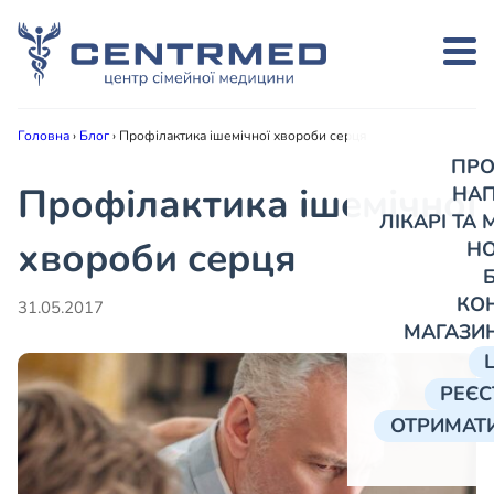
Головна
›
Блог
›
Профілактика ішемічної хвороби серця
ПРО
Профілактика ішемічної
НА
ЛІКАРІ ТА
хвороби серця
Н
КО
31.05.2017
МАГАЗИ
РЕЄС
ОТРИМАТИ