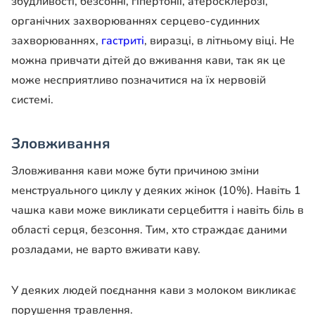
збудливості, безсонні, гіпертонії, атеросклерозі,
органічних захворюваннях серцево-судинних
захворюваннях,
гастриті
, виразці, в літньому віці. Не
можна привчати дітей до вживання кави, так як це
може несприятливо позначитися на їх нервовій
системі.
Зловживання
Зловживання кави може бути причиною зміни
менструального циклу у деяких жінок (10%). Навіть 1
чашка кави може викликати серцебиття і навіть біль в
області серця, безсоння. Тим, хто страждає даними
розладами, не варто вживати каву.
У деяких людей поєднання кави з молоком викликає
порушення травлення.