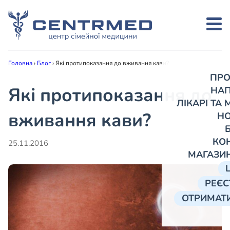
Головна
›
Блог
›
Які протипоказання до вживання кави?
ПРО
Які протипоказання до
НА
ЛІКАРІ ТА
вживання кави?
Н
КО
25.11.2016
МАГАЗИ
РЕЄС
ОТРИМАТИ