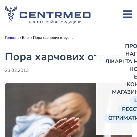
Головна
›
Блог
›
Пора харчових отруєнь
ПРО
Пора харчових отруєнь
НА
ЛІКАРІ ТА
Н
23.02.2013
КО
МАГАЗИ
РЕЄС
ОТРИМАТИ