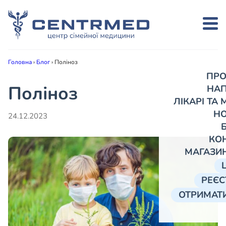
Головна
›
Блог
›
Поліноз
ПРО
Поліноз
НА
ЛІКАРІ ТА
Н
24.12.2023
КО
МАГАЗИ
РЕЄС
ОТРИМАТИ