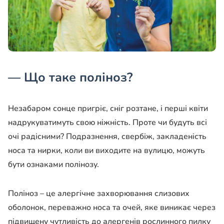
— Що таке поліноз?
Незабаром сонце пригріє, сніг розтане, і перші квіти
надрукуватимуть свою ніжність. Проте чи будуть всі
очі радісними? Подразнення, свербіж, закладеність
носа та нирки, коли ви виходите на вулицю, можуть
бути ознаками полінозу.
Поліноз – це алергічне захворювання слизових
оболонок, переважно носа та очей, яке виникає через
підвищену чутливість до алергенів рослинного пилку