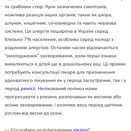
та грибових спор. Крім зазначених симптомів,
можлива реакція інших органів, таких як шкіра,
шлунок, кишечник, сечовивідна та навіть нервова
системи. Ця алергія поширена в Україні серед
близько 7% населення, особливо серед молоді з
родинною алергією. Останнім часом відзначається
“омолодження” захворювання, коли перші ознаки
виявляються в дітей ще в дошкільному віці. Ці прояви
потребують консультації лікаря для призначення
адекватного лікування як у період загострення, так і у
період
ремісії
. Нелікований поліноз може
прогресувати з роками, розпочавши як весняне або
осіннє захворювання, і охоплює весь період цвітіння
рослин від весни до осені.
— Що робити до відвідування
лікаря
?