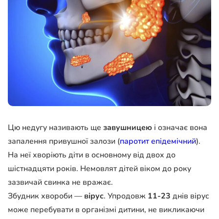
Цю недугу називають ще
завушницею
і означає вона
запалення привушної залози (
паротит епідемічний
).
На неї хворіють діти в основному від двох до
шістнадцяти років. Немовлят дітей віком до року
зазвичай свинка не вражає.
Збудник хвороби —
вірус
. Упродовж
11-23
днів вірус
може перебувати в організмі дитини, не викликаючи