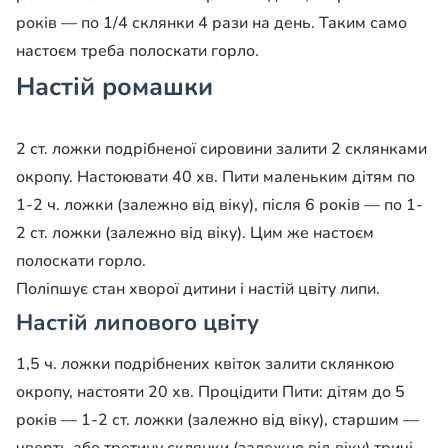
років — по 1/4 склянки 4 рази на день. Таким само
настоєм треба полоскати горло.
Настій ромашки
2 ст. ложки подрібненої сировини залити 2 склянками
окропу. Настоювати 40 хв. Пити маленьким дітям по
1-2 ч. ложки (залежно від віку), після 6 років — по 1-
2 ст. ложки (залежно від віку). Цим же настоєм
полоскати горло.
Поліпшує стан хворої дитини і настій цвіту липи.
Настій липового цвіту
1,5 ч. ложки подрібнених квіток залити склянкою
окропу, настояти 20 хв. Процідити Пити: дітям до 5
років — 1-2 ст. ложки (залежно від віку), старшим —
чверть або третину склянки (залежно від віку) тричі