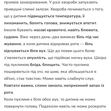
проявів захворювання. У разі хвороби запухають
привушні слинні залози. Хвороба починається з того,
що у дитиня
підвищується температура, її
лихоманить, болить голова, знижується апетит
.
Інколи бувають
носові кровотечі, навіть блювота,
судоми
. Вже через день-два виникає
біль під час
жування
, а коли дитина відкриває рота —
біль
відчувається біля вух
. Ще до появи цього болю
з’являється
опухлість
, що підіймає мочку вуха. Шкіра
під пухлиною
бліда, блищить
. Часто пухлина
поширюється під очі, на шию, яка збільшується в
об’ємі, стає товстою. Може навіть слабнути слух.
Ковтати важко, слини замало, неприємний запах із
рота
.
Коли пухлини є біля обох вух, то дитина не може
повернути голову. Подеколи навіть не може розкрити