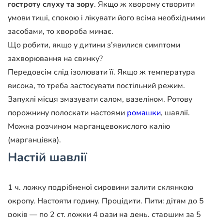
гостроту слуху та зору
. Якщо ж хворому створити
умови тиші, спокою і лікувати його всіма необхідними
засобами, то хвороба минає.
Що робити, якщо у дитини з’явилися симптоми
захворювання на свинку?
Передовсім слід ізолювати її. Якщо ж температура
висока, то треба застосувати постільний режим.
Запухлі місця змазувати салом, вазеліном. Ротову
порожнину полоскати настоями
ромашки
, шавлії.
Можна розчином марганцевокислого калію
(марганцівка).
Настій шавлії
1 ч. ложку подрібненої сировини залити склянкою
окропу. Настояти годину. Процідити. Пити: дітям до 5
років — по 2 ст. ложки 4 рази на день, старшим за 5