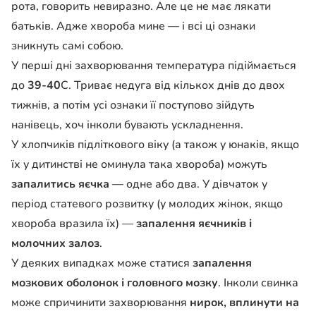
рота, говорить невиразно. Але це не має лякати
батьків. Адже хвороба мине — і всі ці ознаки
зникнуть самі собою.
У перші дні захворювання температура підіймається
до
39-40
С. Триває недуга від кількох днів до двох
тижнів, а потім усі ознаки її поступово зійдуть
нанівець, хоч інколи бувають ускладнення.
У хлопчиків підліткового віку (а також у юнаків, якщо
їх у дитинстві не оминула така хвороба) можуть
запалитись яєчка
— одне або два. У дівчаток у
період статевого розвитку (у молодих жінок, якщо
хвороба вразила їх) —
запалення яєчників і
молочних залоз
.
У деяких випадках може статися
запалення
мозкових оболонок і головного мозку
. Інколи свинка
може спричинити захворювання
нирок, вплинути на