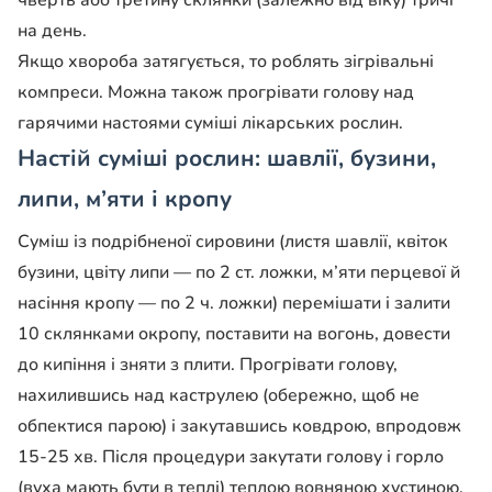
на день.
Якщо хвороба затягується, то роблять зігрівальні
компреси. Можна також прогрівати голову над
гарячими настоями суміші лікарських рослин.
Настій суміші рослин: шавлії, бузини,
липи, м’яти і кропу
Суміш із подрібненої сировини (листя шавлії, квіток
бузини, цвіту липи — по 2 ст. ложки, м’яти перцевої й
насіння кропу — по 2 ч. ложки) перемішати і залити
10 склянками окропу, поставити на вогонь, довести
до кипіння і зняти з плити. Прогрівати голову,
нахилившись над каструлею (обережно, щоб не
обпектися парою) і закутавшись ковдрою, впродовж
15-25 хв. Після процедури закутати голову і горло
(вуха мають бути в теплі) теплою вовняною хустиною.