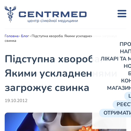
Головна
›
Блог
›
Підступна хвороба. Якими ускладненнями загрожує
свинка
ПРО
НА
Підступна хвороба.
ЛІКАРІ ТА
Н
Якими ускладненнями
КО
загрожує свинка
МАГАЗИ
19.10.2012
РЕЄС
ОТРИМАТИ