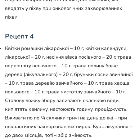
вводять у піхву при онкологічних захворюваннях
піхви.
Рецепт 4
Квітки ромашки лікарської – 10 г, квітки календули
лікарської – 20 г, насіння вівса посівного – 20 г, трава
первоцвіту весняного – 10 г, трава полину боже
дерево (лікувального) – 20 г, бруньки сосни звичайної
– 10 г, трава деревію звичайного – 10 г, трава хвоща
польового – 10 г, трава чистотілу звичайного – 10 г.
Столову ложку збору заливають склянкою води,
кип’ятять хвилину, настоюють годину, проціджують.
Вживати по по ¼ склянки тричі на день до їжі – при
онкологічних захворюваннях нирок. Курс лікування –
до двох місяців, потім збір змінюють.