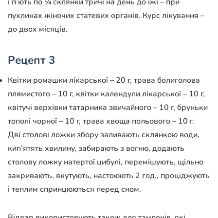
і п’ють по ¼ склянки тричі на день до їжі – при
пухлинах жіночих статевих органів. Курс лікування –
до двох місяців.
Рецепт 3
Квітки ромашки лікарської – 20 г, трава болиголова
плямистого – 10 г, квітки календули лікарської – 10 г,
квітучі верхівки татарника звичайного – 10 г, бруньки
тополі чорної – 10 г, трава хвоща польового – 10 г.
Дві столові ложки збору заливають склянкою води,
кип’ятять хвилину, забирають з вогню, додають
столову ложку натертої цибулі, перемішують, щільно
закривають, вкутують, настоюють 2 год., проціджують
і теплим спринцюються перед сном.
Відвар використовують також для тампонів, які