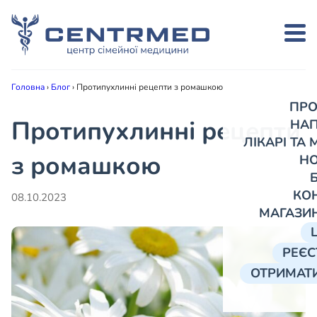
Головна
›
Блог
›
Протипухлинні рецепти з ромашкою
ПРО
Протипухлинні рецепти
НА
ЛІКАРІ ТА
з ромашкою
Н
КО
08.10.2023
МАГАЗИ
РЕЄС
ОТРИМАТИ