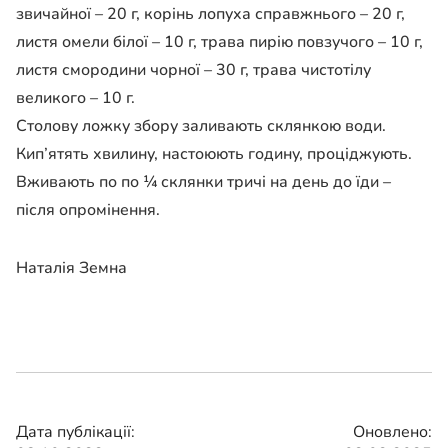
звичайної – 20 г, корінь лопуха справжнього – 20 г,
листя омели білої – 10 г, трава пирію повзучого – 10 г,
листя смородини чорної – 30 г, трава чистотілу
великого – 10 г.
Столову ложку збору заливають склянкою води.
Кип’ятять хвилину, настоюють годину, проціджують.
Вживають по по ¼ склянки тричі на день до їди –
після опромінення.
Наталія Земна
Дата публікації:
Оновлено: