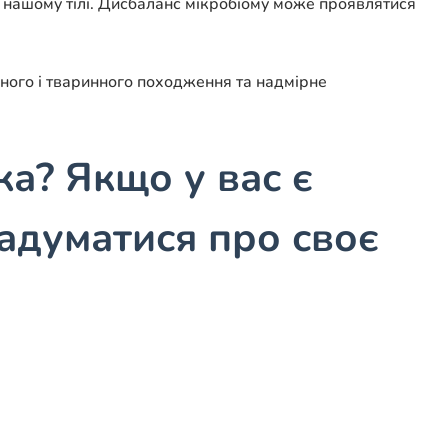
 нашому тілі. Дисбаланс мікробіому може проявлятися
ного і тваринного походження та надмірне
а? Якщо у вас є
адуматися про своє