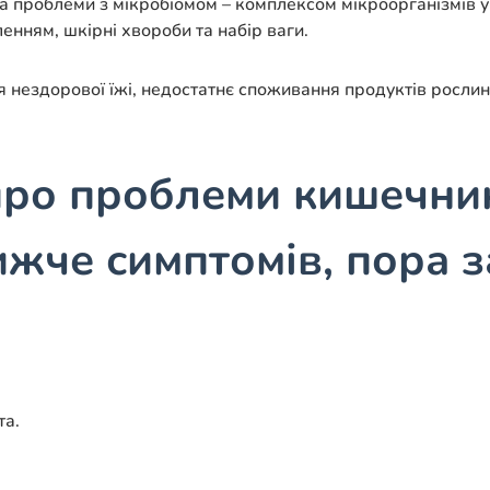
а проблеми з мікробіомом – комплексом мікроорганізмів у
енням, шкірні хвороби та набір ваги.
нездорової їжі, недостатнє споживання продуктів рослин
 про проблеми кишечник
ижче симптомів, пора з
та.