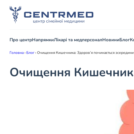
Про центр
Напрямки
Лікарі та медперсонал
Новини
Блог
К
Головна
›
Блог
›
Очищення Кишечника: Здоров’я починається зсередини
Очищення Кишечника