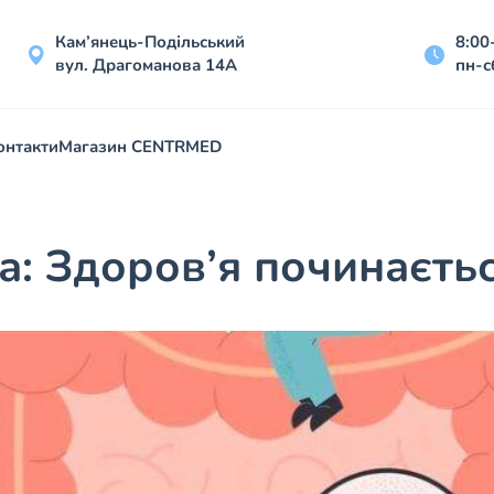
Кам’янець-Подільський
8:00
вул. Драгоманова 14А
пн-с
онтакти
Магазин CENTRMED
: Здоров’я починаєтьс