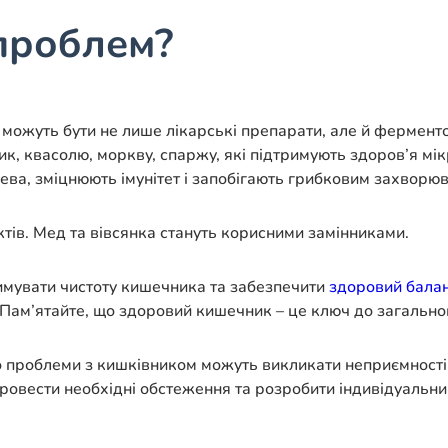
проблем?
можуть бути не лише лікарські препарати, але й ферменто
ик, квасолю, моркву, спаржу, які підтримують здоров’я мі
ева, зміцнюють імунітет і запобігають грибковим захворю
ів. Мед та вівсянка стануть корисними замінниками.
имувати чистоту кишечника та забезпечити
здоровий балан
 Пам’ятайте, що здоровий кишечник – це ключ до загальног
 проблеми з кишківником можуть викликати неприємності 
ровести необхідні обстеження та розробити індивідуальни