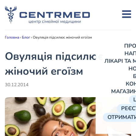
Головна
›
Блог
›
Овуляція підсилює жіночий егоїзм
ПРО
Овуляція підсилює
НА
ЛІКАРІ ТА
жіночий егоїзм
Н
КО
30.12.2014
МАГАЗИ
РЕЄС
ОТРИМАТИ