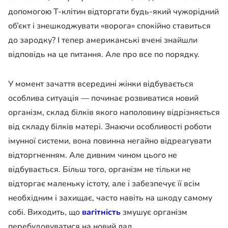
допомогою Т-клітин відторгати будь-який чужорідний
об’єкт і знешкоджувати «ворога» спокійно ставиться
до зародку? І тепер американські вчені знайшли
відповідь на це питання. Але про все по порядку.
У момент зачаття всередині жінки відбувається
особлива ситуація — починає розвиватися новий
організм, склад білків якого наполовину відрізняється
від складу білків матері. Знаючи особливості роботи
імунної системи, вона повинна негайно відреагувати
відторгненням. Але дивним чином цього не
відбувається. Більш того, організм не тільки не
відторгає маленьку істоту, але і забезпечує її всім
необхідним і захищає, часто навіть на шкоду самому
собі. Виходить, що
вагітність
змушує організм
перебудовуватися на новий лад.