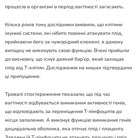
процесів в організмі в період вагітності загасають.
Кілька років тому дослідники виявили, що клітини
імунної системи, які нібито повинні атакувати плід,
приймаючи його за чужорідний елемент, в даному
випадку не виконують свою функцію. Вчені прийшли
до висновку, що існує деякий бар’єр, який захищає
плід від Т-клітин. Дослідження на мишах підтвердили
ці припущення.
Тривалі спостереження показали, що під час
вагітності відбувається вимикання активності генів,
що відповідають за переміщення Т-лімфоцитів до
місця запалення. А виконує функцію вимикання генів
децидуальна оболонка, яка оточує плід і плаценту.
Завдяки їй Т-лімфоцити не атакують плаценту і плід.