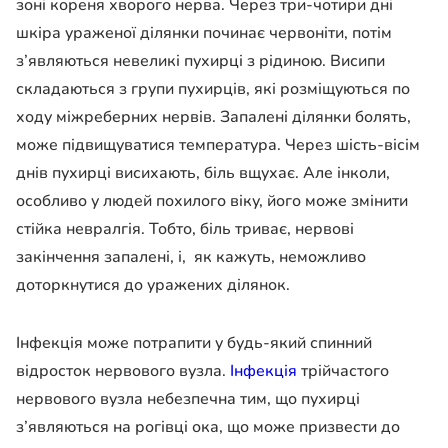
зоні кореня хворого нерва. Через три-чотири дні
шкіра ураженої ділянки починає червоніти, потім
з’являються невеликі пухирці з рідиною. Висипи
складаються з групи пухирців, які розміщуються по
ходу міжреберних нервів. Запалені ділянки болять,
може підвищуватися температура. Через шість-вісім
днів пухирці висихають, біль вщухає. Але інколи,
особливо у людей похилого віку, його може змінити
стійка невралгія. Тобто, біль триває, нервові
закінчення запалені, і, як кажуть, неможливо
доторкнутися до уражених ділянок.
Інфекція може потрапити у будь-який спинний
відросток нервового вузла.
Інфекція
трійчастого
нервового вузла небезпечна тим, що пухирці
з’являються на рогівці ока, що може призвести до