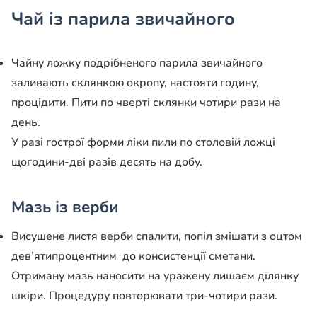
Чай із парила звичайного
Чайну ложку подрібненого парила звичайного
заливають склянкою окропу, настояти годину,
процідити. Пити по чверті склянки чотири рази на
день.
У разі гострої форми ліки пили по столовій ложці
щогодини-дві разів десять на добу.
Мазь із верби
Висушене листя верби спалити, попіл змішати з оцтом
дев’ятипроцентним до консистенції сметани.
Отриману мазь наносити на уражену лишаєм ділянку
шкіри. Процедуру повторювати три-чотири рази.