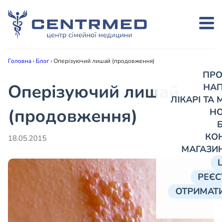
Головна
›
Блог
›
Оперізуючий лишай (продовження)
ПРО
Оперізуючий лишай
НА
ЛІКАРІ ТА
(продовження)
Н
КО
18.05.2015
МАГАЗИ
РЕЄС
ОТРИМАТИ