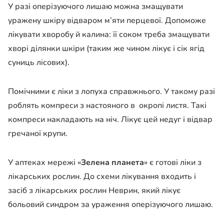
У разі оперізуючого лишаю можна змащувати
уражену шкіру відваром м’яти перцевої. Допоможе
лікувати хворобу й калина: її соком треба змащувати
хворі ділянки шкіри (таким же чином лікує і сік ягід
суниць лісових).
Помічними є ліки з лопуха справжнього. У такому разі
роблять компреси з настояного в окропі листя. Такі
компреси накладають на ніч. Лікує цей недуг і відвар
гречаної крупи.
У аптеках мережі «
Зелена планета
» є готові ліки з
лікарських рослин. До схеми лікування входить і
засіб з лікарських рослин Неврин, який лікує
больовий синдром за ураження оперізуючого лишаю.