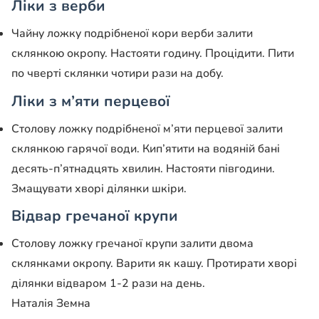
Ліки з верби
Чайну ложку подрібненої кори верби залити
склянкою окропу. Настояти годину. Процідити. Пити
по чверті склянки чотири рази на добу.
Ліки з м’яти перцевої
Столову ложку подрібненої м’яти перцевої залити
склянкою гарячої води. Кип’ятити на водяній бані
десять-п’ятнадцять хвилин. Настояти півгодини.
Змащувати хворі ділянки шкіри.
Відвар гречаної крупи
Столову ложку гречаної крупи залити двома
склянками окропу. Варити як кашу. Протирати хворі
ділянки відваром 1-2 рази на день.
Наталія Земна