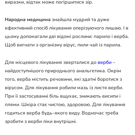
виразки, відтак може погіршитися зір.
Народна медицина
знайшла мудрий та дуже
ефективний спосіб лікування оперізуючого лишаю. І в
цьому допомагали дві відомі рослини: парило і верба.
Щоб вигнати з організму вірус, пили чай із парила.
Для місцевого лікування зверталися до
верби
–
найдоступнішого природнього анальгетика. Окрім
того, верба містить речовини, які здатні боротися з
вірусом. Для лікування робили мазь із листя верби.
При її застосуванні біль вщухає, зникають висипи і
плями. Шкіра стає чистою, здоровою. Для лікування
годиться верба будь-якого виду. Водночас треба
зробити з верби ліки внутрішні.