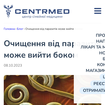
Головна
›
Блог
›
Очищення від паразитів може вийти боком
ПРО
Очищення від паразитів
НА
ЛІКАРІ ТА
може вийти боком
Н
КО
08.10.2023
МАГАЗИ
РЕЄС
ОТРИМАТИ