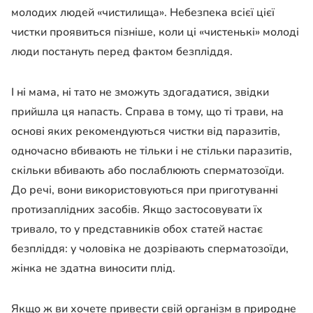
молодих людей «чистилища».
Небезпека всієї цієї
чистки проявиться пізніше, коли ці «чистенькі» молоді
люди постануть перед фактом безпліддя.
І ні мама, ні тато не зможуть здогадатися, звідки
прийшла ця напасть. Справа в тому, що ті трави, на
основі яких рекомендуються чистки від паразитів,
одночасно вбивають не тільки і не стільки паразитів,
скільки вбивають або послаблюють сперматозоїди.
До речі, вони використовуються при приготуванні
протизаплідних засобів. Якщо застосовувати їх
тривало, то у представників обох статей настає
безпліддя: у чоловіка не дозрівають сперматозоїди,
жінка не здатна виносити плід.
Якщо ж ви хочете привести свій організм в природне