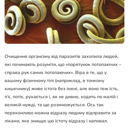
Очищення організму від паразитів захопила людей,
які починають розуміти, що «порятунок потопаючих –
справа рук самих потопаючих». Віра в те, що у
вашому фізичному тілі (наприклад, в тонкому
кишечнику) живе істота без імені, але воно теж їсть,
п’є, потіє, рухається і, як не дивно, ходить по малій і
великій нужді, та ще розмножується. Ось так
переконливо можна відразу людину відправити за
ліками, яке знищує цю істоту відразу і наповал.