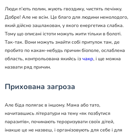
Люди п’ють полин, жують гвоздику, чистять печінку.
Добре! Але не всім. Це благо для людини немолодого,
який дійсно зашлакован, у якого енергетика слабка.
Тому що описані істоти можуть жити тільки в болоті.
Так-так. Вони можуть знайти собі притулок там, де
пробито по какам-небудь причин біополе, ослаблена
область, контрольована якийсь із
чакр
, і ще можна
назвати ряд причин.
Прихована загроза
Але біда полягає в іншому. Мама або тато,
начитавшись літератури на тему «як позбутися
паразитів», починають тероризувати своїх дітей,
інакше це не назвеш, і організовують для себе і для