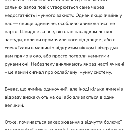
сальних залоз повік утворюється саме через
недостатність імунного захисту. Однак якщо ячмінь у
вас — явище одиничне, особливо хвилюватися не
варто. Швидше за все, він став наслідком легкої
застуди, коли ви промочили ноги під дощем, або в
спеку їхали в машині з відкритим вікном і вітер дув
вам прямо в око, або просто потерли немитими
руками очі. Небезпеку викликають якраз часті ячмені
– це явний сигнал про ослаблену імунну систему.
Буває, що ячмінь одиночний, але іноді кілька ячменів
відразу вискакують на оці або зливаються в один
великий.
Отже, починається захворювання з відчуття болючої