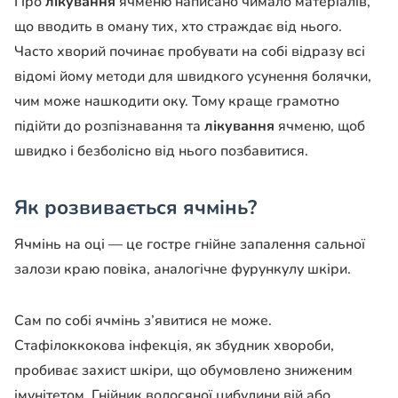
Про
лікування
ячменю написано чимало матеріалів,
що вводить в оману тих, хто страждає від нього.
Часто хворий починає пробувати на собі відразу всі
відомі йому методи для швидкого усунення болячки,
чим може нашкодити оку. Тому краще грамотно
підійти до розпізнавання та
лікування
ячменю, щоб
швидко і безболісно від нього позбавитися.
Як розвивається ячмінь?
Ячмінь на оці — це гостре гнійне запалення сальної
залози краю повіка, аналогічне фурункулу шкіри.
Сам по собі ячмінь з’явитися не може.
Стафілоккокова інфекція, як збудник хвороби,
пробиває захист шкіри, що обумовлено ​​зниженим
імунітетом. Гнійник волосяної цибулини вій або