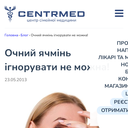
Головна
›
Блог
›
Очний ячмінь ігнорувати не можна!
ПРО
Очний ячмінь
НА
ЛІКАРІ ТА
ігнорувати не можна!
Н
КО
23.05.2013
МАГАЗИ
РЕЄС
ОТРИМАТИ