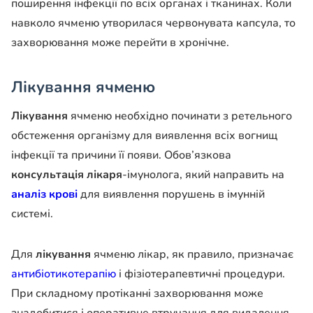
поширення інфекції по всіх органах і тканинах. Коли
навколо ячменю утворилася червонувата капсула, то
захворювання може перейти в хронічне.
Лікування ячменю
Лікування
ячменю необхідно починати з ретельного
обстеження організму для виявлення всіх вогнищ
інфекції та причини її появи. Обов’язкова
консультація лікаря
-імунолога, який направить на
аналіз крові
для виявлення порушень в імунній
системі.
Для
лікування
ячменю лікар, як правило, призначає
антибіотикотерапію
і фізіотерапевтичні процедури.
При складному протіканні захворювання може
знадобитися і оперативне втручання для видалення