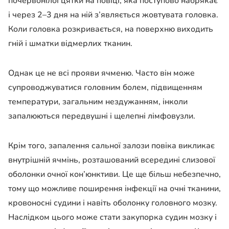
почервонілої цятки на повіці, яка поступово набрякає
і через 2–3 дня на ній з’являється жовтувата головка.
Коли головка розкривається, на поверхню виходить
гній і шматки відмерлих тканин.
Однак це не всі прояви ячменю. Часто він може
супроводжуватися головним болем, підвищенням
температури, загальним нездужанням, інколи
запалюються передвушні і щелепні лімфовузли.
Крім того, запалення сальної залози повіка викликає
внутрішній ячмінь, розташований всередині слизової
оболонки очної кон’юнктиви. Це ще більш небезпечно,
тому що можливе поширення інфекції на очні тканини,
кровоносні судини і навіть оболонку головного мозку.
Наслідком цього може стати закупорка судин мозку і