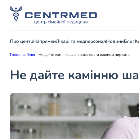
Про центр
Напрямки
Лікарі та медперсонал
Новини
Блог
К
Головна
›
Блог
›
Не дайте камінню шанс завоювати вашими нирками!
Не дайте камінню ш