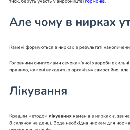
тиск, беруть участь у виробництві
гормонів
.
Але чому в нирках у
Камені формуються в нирках в результаті накопичення 
Головними симптомами сечокам’яної хвороби є сильні бо
правило, камені виходять з організму самостійно, але 
Лікування
Кращим методом
лікування
каменів в нирках є, звич
8 склянок на день). Вода необхідна ниркам для норма