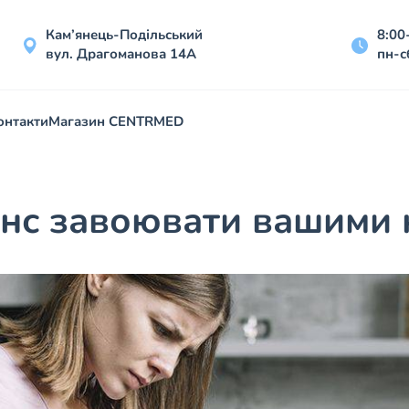
Кам’янець-Подільський
8:00
вул. Драгоманова 14А
пн-с
онтакти
Магазин CENTRMED
анс завоювати вашими 