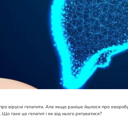
ро вірусні гепатити. Але якщо раніше йшлося про хворобу Б
G. Що таке це гепатит і як від нього рятуватися?