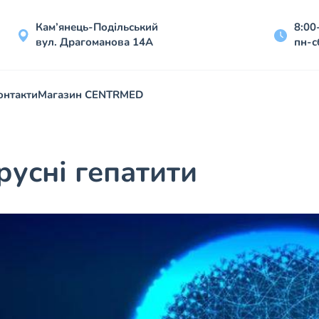
Кам’янець-Подільський
8:00
вул. Драгоманова 14А
пн-с
онтакти
Магазин CENTRMED
русні гепатити