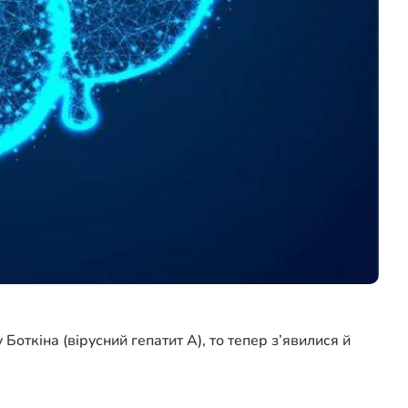
откіна (вірусний гепатит А), то тепер з’явилися й