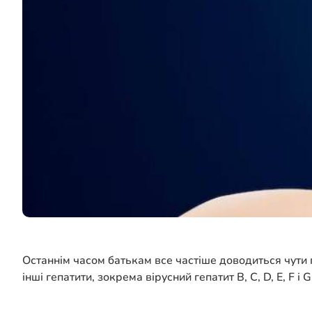
Останнім часом батькам все частіше доводиться чути п
інші гепатити, зокрема вірусний гепатит В, C, D, E, F і 