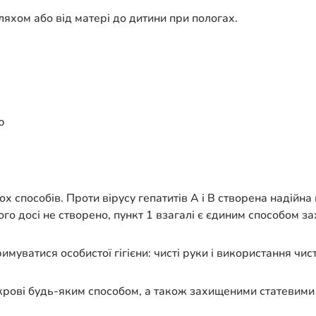
шляхом або від матері до дитини при пологах.
ю
способів. Проти вірусу гепатитів А і В створена надійна 
го досі не створено, пункт 1 взагалі є єдиним способом за
уватися особистої гігієни: чисті руки і використання чист
крові будь-яким способом, а також захищеними статевими