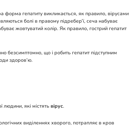
ра форма гепатиту викликається, як правило, вірусами
ляються болі в правому підребер’ї, сеча набуває
буває жовтуватий колір. Як правило, гострий гепатит
чно безсимптомно, що і робить гепатит підступним
оди здоров’ю.
 людини, які містять
вірус
.
біологічних виділеннях хворого, потрапляє в кров