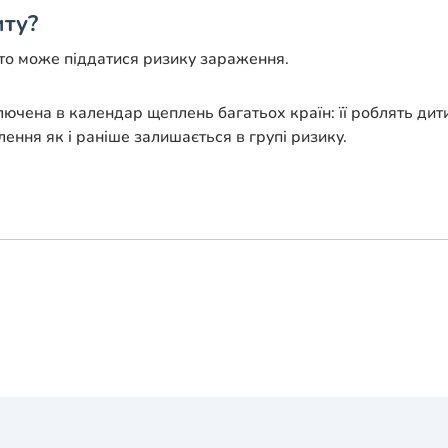
иту?
хто може піддатися ризику зараження.
лючена в календар щеплень багатьох країн: її роблять дит
лення як і раніше залишається в групі ризику.