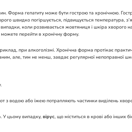
чин. Форма гепатиту може бути гострою та хронічною. Гост
рого швидко погіршується, підвищується температура, з’яв
 випадки, коли розвивається жовтяниця і шкіра хворого на
н можете перейти в хронічну форму.
приклад, при алкоголізмі. Хронічна форма протікає практи
ним, але, тим не менш, завдає регулярної непоправної шк
.
т з водою або їжею потрапляють частинки виділень хворої
. У цьому випадку,
вірус
, що міститься в крові або інших 