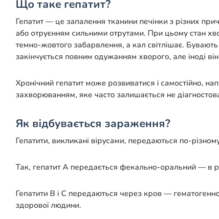
Що таке гепатит?
Гепатит — це запалення тканини печінки з різних при
або отруєнням сильними отрутами. При цьому стан хво
темно-жовтого забарвлення, а кал світлішає. Бувають
закінчується повним одужанням хворого, але іноді ві
Хронічний гепатит може розвиватися і самостійно, на
захворюванням, яке часто залишається не діагностова
Як відбувається зараження?
Гепатити, викликані вірусами, передаються по-різному
Так, гепатит А передається фекально-оральний — в ро
Гепатити В і С передаються через кров — гематогенно
здорової людини.