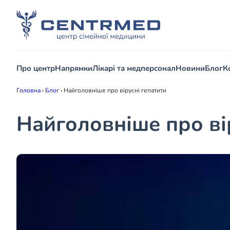
Про центр
Напрямки
Лікарі та медперсонал
Новини
Блог
К
Головна
›
Блог
›
Найголовніше про вірусні гепатити
Найголовніше про ві