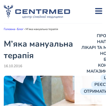
Головна
›
Блог
›
М’яка мануальна терапія
ПРО
М’яка мануальна
НА
ЛІКАРІ ТА
терапія
Н
КО
16.10.2016
МАГАЗИ
РЕЄС
ОТРИМАТИ