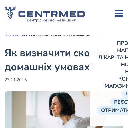
Головна
›
Блог
›
Як визначити сколіоз в домашніх умовах?
ПРО
Як визначити сколіоз в
НА
ЛІКАРІ ТА
домашніх умовах?
Н
КО
23.11.2013
МАГАЗИ
РЕЄС
ОТРИМАТИ