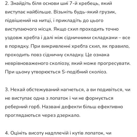
2. Знайдіть біля основи шиї 7-й хребець, який
виступає найбільше. Візьміть будь-який грузик,
підвішений на нитці, і прикладіть до цього
виступаючого місця. Якщо схил проходить точно
уздовж хребта і далі між сідничними складками – все
в порядку. При викривленні хребта схил, як правило,
проходить повз сідничну складку. Це ознака
неврівноваженого сколіозу, який може прогресувати.
При цьому утворюється S-подібний сколіоз.
3. Нехай обстежуваний нагнеться, а ви подивіться, чи
не виступає одна з лопаток і чи не формується
реберний горб. Названі дефекти більш ефективно
проглядаються через дзеркало.
4. Оцініть висоту надплечій і кутів лопаток, чи