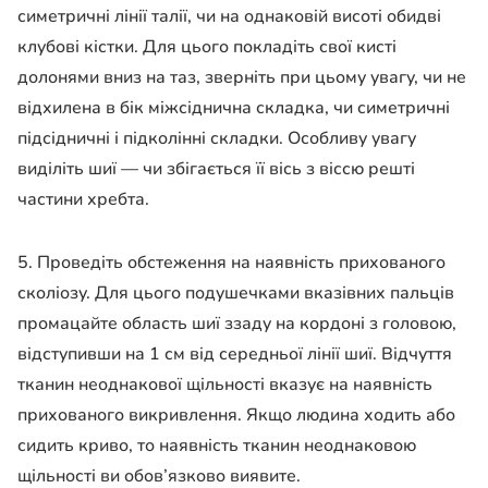
симетричні лінії талії, чи на однаковій висоті обидві
клубові кістки. Для цього покладіть свої кисті
долонями вниз на таз, зверніть при цьому увагу, чи не
відхилена в бік міжсіднична складка, чи симетричні
підсідничні і підколінні складки. Особливу увагу
виділіть шиї — чи збігається її вісь з віссю решті
частини хребта.
5. Проведіть обстеження на наявність прихованого
сколіозу. Для цього подушечками вказівних пальців
промацайте область шиї ззаду на кордоні з головою,
відступивши на 1 см від середньої лінії шиї. Відчуття
тканин неоднакової щільності вказує на наявність
прихованого викривлення. Якщо людина ходить або
сидить криво, то наявність тканин неоднаковою
щільності ви обов’язково виявите.