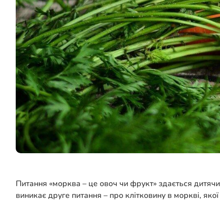
Питання «морква – це овоч чи фрукт» здається дитячим,
виникає друге питання – про клітковину в моркві, якої