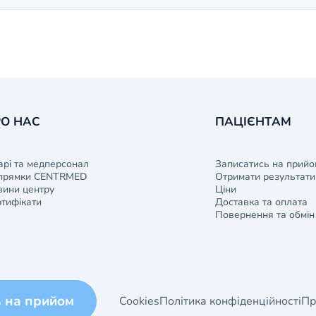
О НАС
ПАЦІЄНТАМ
арі та медперсонал
Записатись на прийо
прямки CENTRMED
Отримати результати 
ини центру
Ціни
тифікати
Доставка та оплата
Повернення та обмін
ь на прийом
Cookies
Політика конфіденційності
Пр