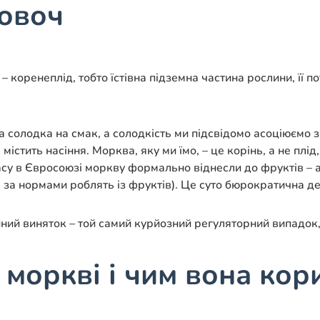
 овоч
 коренеплід, тобто їстівна підземна частина рослини, її п
 солодка на смак, а солодкість ми підсвідомо асоціюємо з
і містить насіння. Морква, яку ми їмо, – це корінь, а не п
асу в Євросоюзі моркву формально віднесли до фруктів –
а нормами роблять із фруктів). Це суто бюрократична дета
 Єдиний виняток – той самий курйозний регуляторний випадо
 моркві і чим вона кор