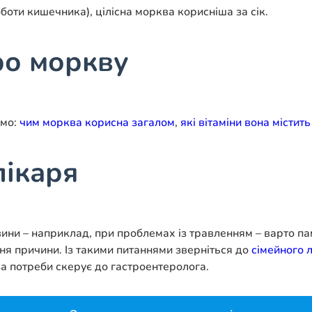
боти кишечника), цілісна морква корисніша за сік.
ро моркву
емо:
чим морква корисна загалом
,
які вітаміни вона містить
лікаря
ини – наприклад, при проблемах із травленням – варто па
ння причини. Із такими питаннями зверніться до
сімейного 
за потреби скерує до гастроентеролога.