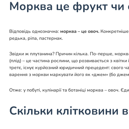
Морква це фрукт чи
Відповідь однозначна:
морква – це овоч.
Конкретніше –
редька, ріпа, пастернак.
Звідки ж плутанина? Причин кілька. По-перше, морква
(плід) – це частина рослини, що розвивається з квітки 
третє, існує курйозний юридичний прецедент: свого ч
варення з моркви маркувати його як «джем» (бо джем з
Отже: у побуті, кулінарії та ботаніці морква – овоч.
Скільки клітковини в