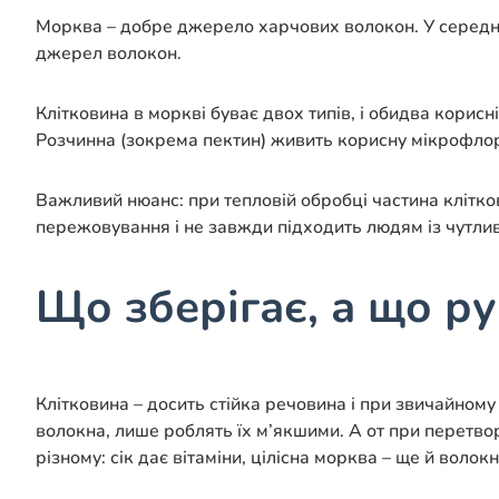
Морква – добре джерело харчових волокон. У середньо
джерел волокон.
Клітковина в моркві буває двох типів, і обидва корис
Розчинна (зокрема пектин) живить корисну мікрофлору
Важливий нюанс: при тепловій обробці частина клітко
пережовування і не завжди підходить людям із чутли
Що зберігає, а що ру
Клітковина – досить стійка речовина і при звичайному 
волокна, лише роблять їх м’якшими. А от при перетвор
різному: сік дає вітаміни, цілісна морква – ще й волокн