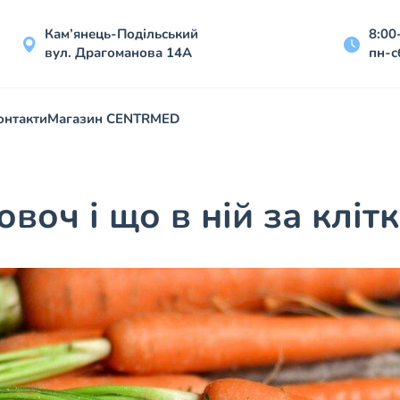
Кам’янець-Подільський
8:00
вул. Драгоманова 14А
пн-с
онтакти
Магазин CENTRMED
воч і що в ній за кліт