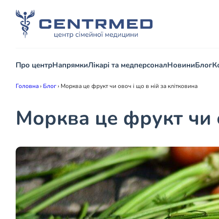
Про центр
Напрямки
Лікарі та медперсонал
Новини
Блог
К
Головна
›
Блог
›
Морква це фрукт чи овоч і що в ній за клітковина
Морква це фрукт чи о