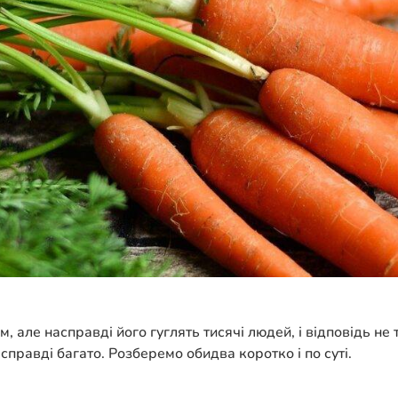
 але насправді його гуглять тисячі людей, і відповідь не 
 справді багато. Розберемо обидва коротко і по суті.