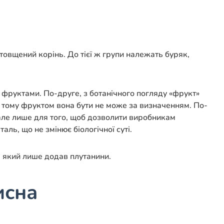
отовщений корінь. До тієї ж групи належать буряк,
 фруктами. По-друге, з ботанічного погляду «фрукт»
лід, тому фруктом вона бути не може за визначенням. По-
 але лише для того, щоб дозволити виробникам
ль, що не змінює біологічної суті.
к, який лише додав плутанини.
исна