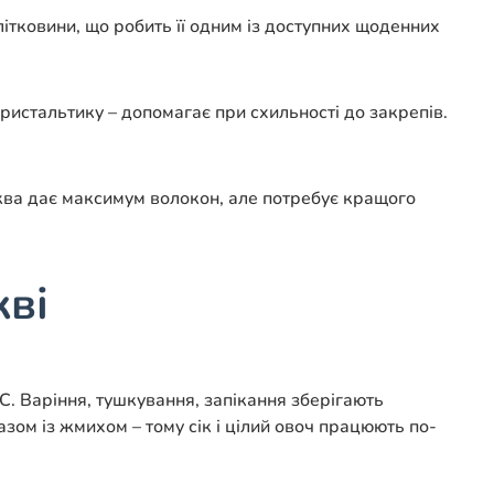
ітковини, що робить її одним із доступних щоденних
еристальтику – допомагає при схильності до закрепів.
рква дає максимум волокон, але потребує кращого
кві
 С. Варіння, тушкування, запікання зберігають
зом із жмихом – тому сік і цілий овоч працюють по-