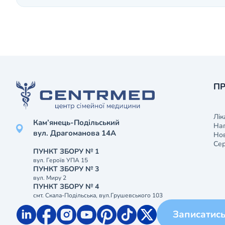
ПР
Лік
Кам’янець-Подільський
На
вул. Драгоманова 14А
Нов
Сер
ПУНКТ ЗБОРУ № 1
вул. Героїв УПА 15
ПУНКТ ЗБОРУ № 3
вул. Миру 2
ПУНКТ ЗБОРУ № 4
смт. Скала-Подільська, вул.Грушевського 103
Записатис