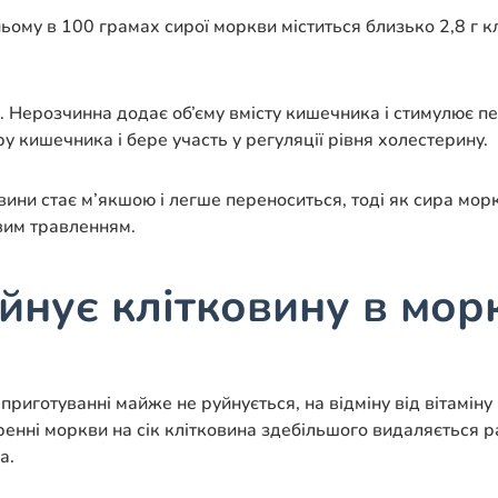
му в 100 грамах сирої моркви міститься близько 2,8 г кл
ні. Нерозчинна додає об’єму вмісту кишечника і стимулює п
 кишечника і бере участь у регуляції рівня холестерину.
вини стає м’якшою і легше переноситься, тоді як сира мо
вим травленням.
йнує клітковину в мор
приготуванні майже не руйнується, на відміну від вітаміну
енні моркви на сік клітковина здебільшого видаляється ра
а.