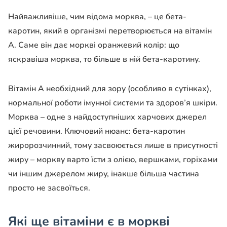
Найважливіше, чим відома морква, – це бета-
каротин, який в організмі перетворюється на вітамін
А. Саме він дає моркві оранжевий колір: що
яскравіша морква, то більше в ній бета-каротину.
Вітамін А необхідний для зору (особливо в сутінках),
нормальної роботи імунної системи та здоров’я шкіри.
Морква – одне з найдоступніших харчових джерел
цієї речовини. Ключовий нюанс: бета-каротин
жиророзчинний, тому засвоюється лише в присутності
жиру – моркву варто їсти з олією, вершками, горіхами
чи іншим джерелом жиру, інакше більша частина
просто не засвоїться.
Які ще вітаміни є в моркві