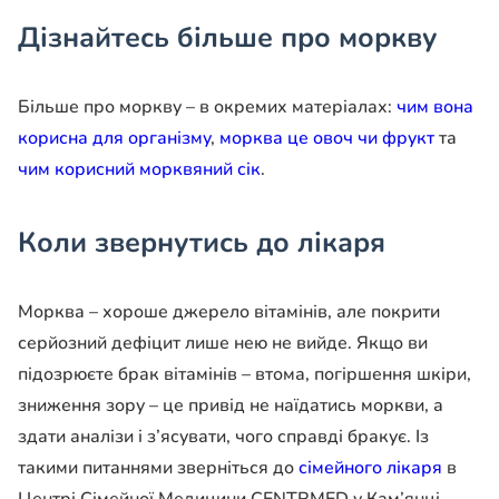
Дізнайтесь більше про моркву
Більше про моркву – в окремих матеріалах:
чим вона
корисна для організму
,
морква це овоч чи фрукт
та
чим корисний морквяний сік
.
Коли звернутись до лікаря
Морква – хороше джерело вітамінів, але покрити
серйозний дефіцит лише нею не вийде. Якщо ви
підозрюєте брак вітамінів – втома, погіршення шкіри,
зниження зору – це привід не наїдатись моркви, а
здати аналізи і з’ясувати, чого справді бракує. Із
такими питаннями зверніться до
сімейного лікаря
в