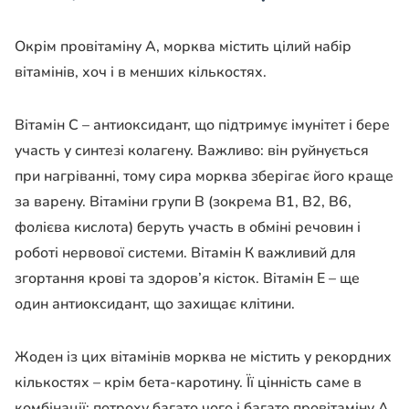
Окрім провітаміну А, морква містить цілий набір
вітамінів, хоч і в менших кількостях.
Вітамін С – антиоксидант, що підтримує імунітет і бере
участь у синтезі колагену. Важливо: він руйнується
при нагріванні, тому сира морква зберігає його краще
за варену. Вітаміни групи В (зокрема В1, В2, В6,
фолієва кислота) беруть участь в обміні речовин і
роботі нервової системи. Вітамін К важливий для
згортання крові та здоров’я кісток. Вітамін Е – ще
один антиоксидант, що захищає клітини.
Жоден із цих вітамінів морква не містить у рекордних
кількостях – крім бета-каротину. Її цінність саме в
комбінації: потроху багато чого і багато провітаміну А.