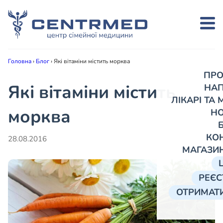
Головна
›
Блог
›
Які вітаміни містить морква
ПРО
Які вітаміни містить
НА
ЛІКАРІ ТА
морква
Н
КО
28.08.2016
МАГАЗИ
РЕЄС
ОТРИМАТИ