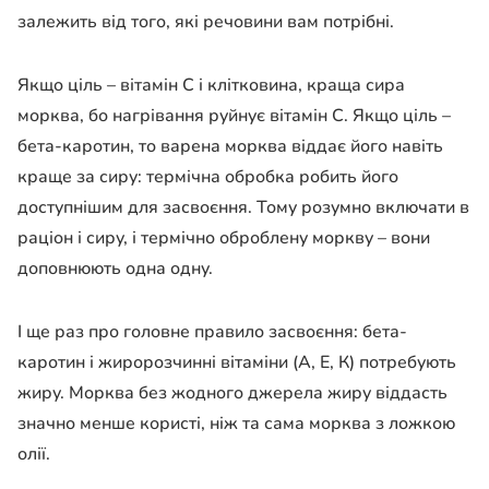
залежить від того, які речовини вам потрібні.
Якщо ціль – вітамін С і клітковина, краща сира
морква, бо нагрівання руйнує вітамін С. Якщо ціль –
бета-каротин, то варена морква віддає його навіть
краще за сиру: термічна обробка робить його
доступнішим для засвоєння. Тому розумно включати в
раціон і сиру, і термічно оброблену моркву – вони
доповнюють одна одну.
І ще раз про головне правило засвоєння: бета-
каротин і жиророзчинні вітаміни (А, Е, К) потребують
жиру. Морква без жодного джерела жиру віддасть
значно менше користі, ніж та сама морква з ложкою
олії.