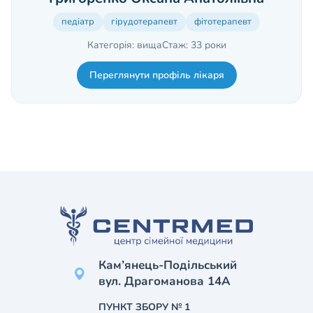
педіатр
гірудотерапевт
фітотерапевт
Категорія: вища
Стаж: 33 роки
Переглянути профіль лікаря
Кам’янець-Подільський
вул. Драгоманова 14А
ПУНКТ ЗБОРУ № 1