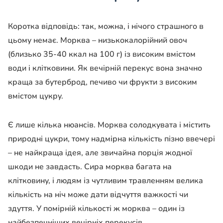
Коротка відповідь: так, можна, і нічого страшного в
цьому немає. Морква – низькокалорійний овоч
(близько 35-40 ккал на 100 г) із високим вмістом
води і клітковини. Як вечірній перекус вона значно
краща за бутерброд, печиво чи фрукти з високим
вмістом цукру.
Є лише кілька нюансів. Морква солодкувата і містить
природні цукри, тому надмірна кількість пізно ввечері
– не найкраща ідея, але звичайна порція жодної
шкоди не завдасть. Сира морква багата на
клітковину, і людям із чутливим травленням велика
кількість на ніч може дати відчуття важкості чи
здуття. У помірній кількості ж морква – один із
найбезпечніших вечірніх перекусів.