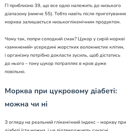
ГІ приблизно 39, що все одно належить до низького
діапазону (нижче 55). Тобто навіть після приготування
морква залишається низькоглікемічним продуктом.
Чому так, попри солодкий смак? Цукор у сирій моркві
«замкнений» усередині жорстких волокнистих клітин,
і організму потрібно докласти зусиль, щоб дістатись
до нього – тому цукор потрапляє в кров дуже
повільно.
Морква при цукровому діабеті:
можна чи ні
З огляду на реальний глікемічний індекс – моркву при
діабеті їсти можна, і це підтверджують сучасні