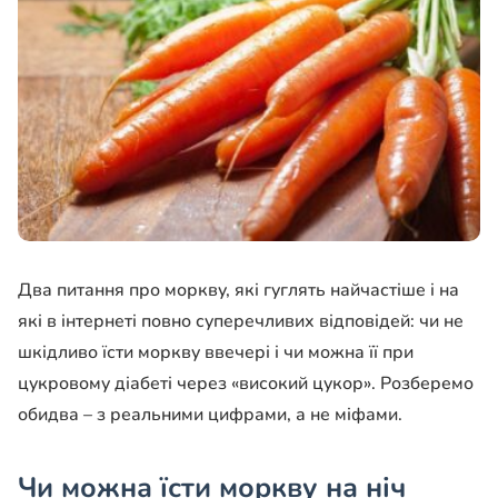
Два питання про моркву, які гуглять найчастіше і на
які в інтернеті повно суперечливих відповідей: чи не
шкідливо їсти моркву ввечері і чи можна її при
цукровому діабеті через «високий цукор». Розберемо
обидва – з реальними цифрами, а не міфами.
Чи можна їсти моркву на ніч