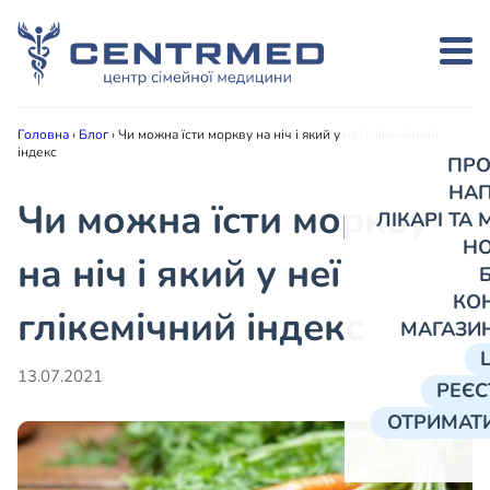
Головна
›
Блог
›
Чи можна їсти моркву на ніч і який у неї глікемічний
індекс
ПРО
НА
Чи можна їсти моркву
ЛІКАРІ ТА
Н
на ніч і який у неї
КО
глікемічний індекс
МАГАЗИ
13.07.2021
РЕЄС
ОТРИМАТИ