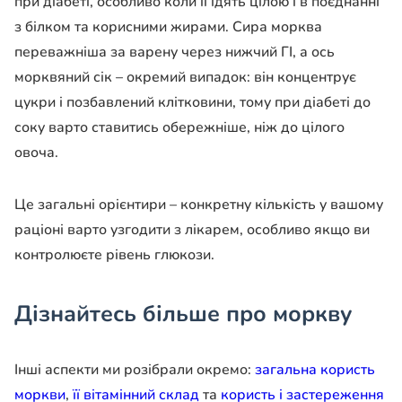
при діабеті, особливо коли її їдять цілою і в поєднанні
з білком та корисними жирами. Сира морква
переважніша за варену через нижчий ГІ, а ось
морквяний сік – окремий випадок: він концентрує
цукри і позбавлений клітковини, тому при діабеті до
соку варто ставитись обережніше, ніж до цілого
овоча.
Це загальні орієнтири – конкретну кількість у вашому
раціоні варто узгодити з лікарем, особливо якщо ви
контролюєте рівень глюкози.
Дізнайтесь більше про моркву
Інші аспекти ми розібрали окремо:
загальна користь
моркви
,
її вітамінний склад
та
користь і застереження