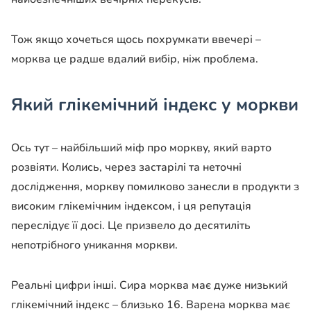
Тож якщо хочеться щось похрумкати ввечері –
морква це радше вдалий вибір, ніж проблема.
Який глікемічний індекс у моркви
Ось тут – найбільший міф про моркву, який варто
розвіяти. Колись, через застарілі та неточні
дослідження, моркву помилково занесли в продукти з
високим глікемічним індексом, і ця репутація
переслідує її досі. Це призвело до десятиліть
непотрібного уникання моркви.
Реальні цифри інші. Сира морква має дуже низький
глікемічний індекс – близько 16. Варена морква має