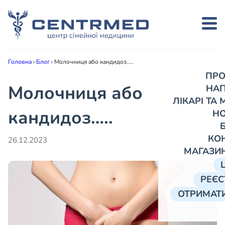
Головна
›
Блог
›
Молочниця або кандидоз…..
ПРО
Молочниця або
НА
ЛІКАРІ ТА
кандидоз…..
Н
КО
26.12.2023
МАГАЗИ
РЕЄС
ОТРИМАТИ