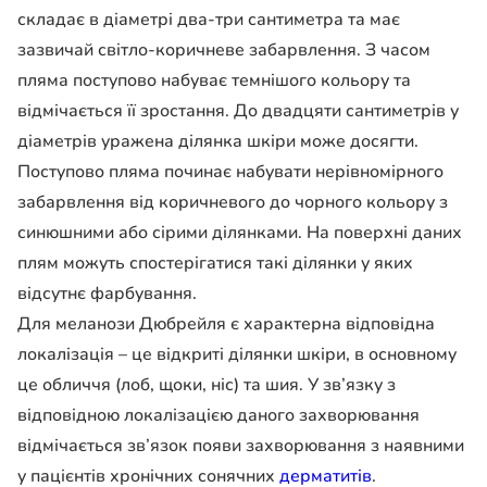
складає в діаметрі два-три сантиметра та має
зазвичай світло-коричневе забарвлення. З часом
пляма поступово набуває темнішого кольору та
відмічається її зростання. До двадцяти сантиметрів у
діаметрів уражена ділянка шкіри може досягти.
Поступово пляма починає набувати нерівномірного
забарвлення від коричневого до чорного кольору з
синюшними або сірими ділянками. На поверхні даних
плям можуть спостерігатися такі ділянки у яких
відсутнє фарбування.
Для меланози Дюбрейля є характерна відповідна
локалізація – це відкриті ділянки шкіри, в основному
це обличчя (лоб, щоки, ніс) та шия. У зв’язку з
відповідною локалізацією даного захворювання
відмічається зв’язок появи захворювання з наявними
у пацієнтів хронічних сонячних
дерматитів
.