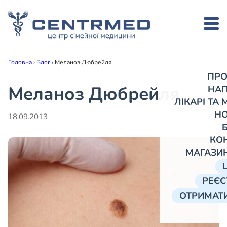
Головна
›
Блог
›
Меланоз Дюбрейля
ПРО
Меланоз Дюбрейля
НА
ЛІКАРІ ТА
Н
18.09.2013
КО
МАГАЗИ
РЕЄС
ОТРИМАТИ