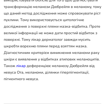
використовувати біопсію для того щоб діагностувати
трансформацію меланози Дюбрейля в меланому, тому
що даний метод дослідження може спровокувати ріст
пухлини. Тому використовується цитологічне
дослідження з поверхні плями мазка-відбитка. Проте
великої інформації не може дати простий відбиток з
поверхні. Тому лікар дерматолог завжди мусить
шкребти ворехню плями перед взяттям мазка.
Діагностичним критерієм виникнення меланоми раку
шкіри є виявлення у відбитках атипових меланоцитів.
Також
лікар
деференціює меланозу Дюбрейля від
невуса Ота, меланоми, ділянки гіперпігментації,
пігментного невуса.