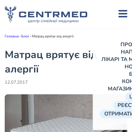
Головна
›
Блог
›
Матрац врятує від алергії
ПРО
Матрац врятує від
НА
ЛІКАРІ ТА
алергії
Н
КО
12.07.2017
МАГАЗИ
РЕЄС
ОТРИМАТИ