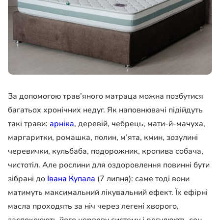
За допомогою трав’яного матраца можна позбутися
багатьох хронічних недуг. Як наповнювачі підійдуть
такі трави:
арніка
, деревій, чебрець, мати-й-мачуха,
маргаритки, ромашка, полин, м’ята, кмин, зозулині
черевички, кульбаба, подорожник, кропива собача,
чистотіл. Але рослини для оздоровлення повинні бути
зібрані до
Івана Купала
(7 липня): саме тоді вони
матимуть максимальний лікувальний ефект. Їх ефірні
масла проходять за ніч через легені хворого,