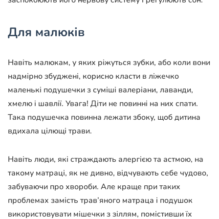
заспокоюють його нервову систему і регулюють сон.
Для малюків
Навіть малюкам, у яких ріжуться зубки, або коли вони
надмірно збуджені, корисно класти в ліжечко
маленькі подушечки з суміші валеріани, лаванди,
хмелю і шавлії. Увага! Діти не повинні на них спати.
Така подушечка повинна лежати збоку, щоб дитина
вдихала цілющі трави.
Навіть люди, які страждають алергією та астмою, на
такому матраці, як не дивно, відчувають себе чудово,
забуваючи про хвороби. Але краще при таких
проблемах замість трав’яного матраца і подушок
використовувати мішечки з зіллям, помістивши їх