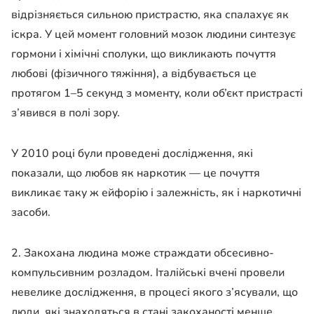
відрізняється сильною пристрастю, яка спалахує як
іскра. У цей момент головний мозок людини синтезує
гормони і хімічні сполуки, що викликають почуття
любові (фізичного тяжіння), а відбувається це
протягом 1–5 секунд з моменту, коли об’єкт пристрасті
з’явився в полі зору.
У 2010 році були проведені дослідження, які
показали, що любов як наркотик — це почуття
викликає таку ж ейфорію і залежність, як і наркотичні
засоби.
2. Закохана людина може страждати обсесивно-
компульсивним розладом. Італійські вчені провели
невелике дослідження, в процесі якого з’ясували, що
люди, які знаходяться в стані закоханості менше