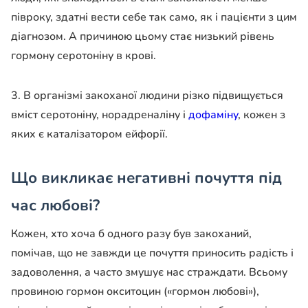
півроку, здатні вести себе так само, як і пацієнти з цим
діагнозом. А причиною цьому стає низький рівень
гормону серотоніну в крові.
3. В організмі закоханої людини різко підвищується
вміст серотоніну, норадреналіну і
дофаміну
, кожен з
яких є каталізатором ейфорії.
Що викликає негативні почуття під
час любові?
Кожен, хто хоча б одного разу був закоханий,
помічав, що не завжди це почуття приносить радість і
задоволення, а часто змушує нас страждати. Всьому
провиною гормон окситоцин («гормон любові»),