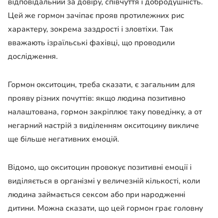
відповідальний за довіру, співчуття і добродушність.
Цей же гормон зачіпає прояв протилежних рис
характеру, зокрема заздрості і зловтіхи. Так
вважають ізраїльські фахівці, що проводили
дослідження.
Гормон окситоцин, треба сказати, є загальним для
прояву різних почуттів: якщо людина позитивно
налаштована, гормон закріплює таку поведінку, а от
негарний настрій з виділенням окситоцину викличе
ще більше негативних емоцій.
Відомо, що окситоцин провокує позитивні емоції і
виділяється в організмі у величезній кількості, коли
людина займається сексом або при народженні
дитини. Можна сказати, що цей гормон грає головну