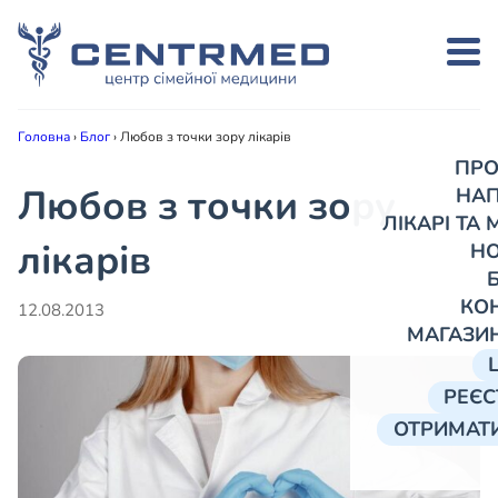
Головна
›
Блог
›
Любов з точки зору лікарів
ПРО
Любов з точки зору
НА
ЛІКАРІ ТА
лікарів
Н
КО
12.08.2013
МАГАЗИ
РЕЄС
ОТРИМАТИ