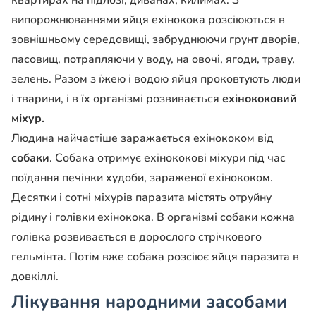
квартирах на підлозі, диванах, килимах. З
випорожнюваннями яйця ехінокока розсіюються в
зовнішньому середовищі, забруднюючи грунт дворів,
пасовищ, потрапляючи у воду, на овочі, ягоди, траву,
зелень. Разом з їжею і водою яйця проковтують люди
і тварини, і в їх організмі розвивається
ехінококовий
міхур.
Людина найчастіше заражається ехінококом від
собаки
. Собака отримує ехінококові міхури під час
поїдання печінки худоби, зараженої ехінококом.
Десятки і сотні міхурів паразита містять отруйну
рідину і голівки ехінокока. В організмі собаки кожна
голівка розвивається в дорослого стрічкового
гельмінта. Потім вже собака розсіює яйця паразита в
довкіллі.
Лікування народними засобами