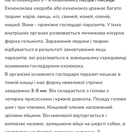
багатокамерного – в кишківнику
песців і лисиць
.
Ехінококова хвороба або ехінококоз уражає багато
тварин: корів, овець, кіз, свиней, коней, оленів,
мишей. Вони – проміжні господарі паразитів. У їхніх
внутрішніх органах розвивається личинкова міхурна
форма гельмінта. Зараження людини і тварин
відбувається в результаті заковтування яєць
паразитів, які розсіюються в зовнішньому середовищі
основними господарями ехінокока.
В організмі основного господаря паразит мешкає в
тонкій кишці і має форму невеликої стрічки
завдовжки
3-5 мм
. Він складається з голови з
чотирма присосками і крюків довкола. Позаду голови
шия і три членики. Кінцевий членик наповнений
зрілими яйцями. Він мимоволі відторгається і
виповзає назовні, залишаючи яйця на шерсті собак, в