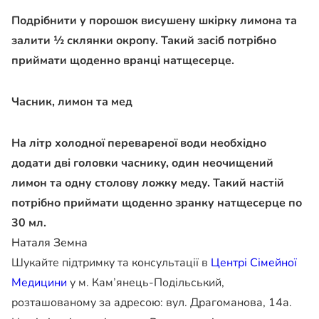
Подрібнити у порошок висушену шкірку лимона та
залити ½ склянки окропу. Такий засіб потрібно
приймати щоденно вранці натщесерце.
Часник, лимон та мед
На літр холодної перевареної води необхідно
додати дві головки часнику, один неочищений
лимон та одну столову ложку меду. Такий настій
потрібно приймати щоденно зранку натщесерце по
30 мл.
Наталя Земна
Шукайте підтримку та консультації в
Центрі Сімейної
Медицини
у м. Кам’янець-Подільський,
розташованому за адресою: вул. Драгоманова, 14а.