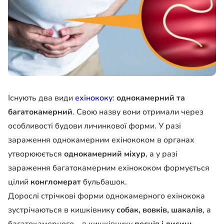
Існують два види
ехінококу
:
однокамерний та
багатокамерний
. Свою назву вони отримали через
особливості будови личинкової форми. У разі
зараження однокамерним ехінококом в органах
утворююється
однокамерний міхур
, а у разі
зараження багатокамерним ехінококом формується
цілий
конгломерат
бульбашок.
Дорослі стрічкові форми однокамерного ехінокока
зустрічаються в кишківнику
собак, вовків, шакалів
, а