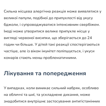
Сильна місцева алергічна реакція може виявлятися у
великої папули, подібної до припухлості від укусу
бджоли, і супроводжуватися інтенсивним свербіжем.
Іноді може утворитися велике припухле місце у
вигляді червоної висипки, що зберігається до 24
годин чи більше. У дітей такі реакції спостерігаються
частіше, але із віком імунітет поліпшується, і укуси
комарів стають менш проблематичними.
Лікування та попередження
У випадках, коли виникає сильний набряк, особливо
на обличчі та шиї, та ускладнене дихання, може
знадобитися внутрішнє застосування антигістамінних