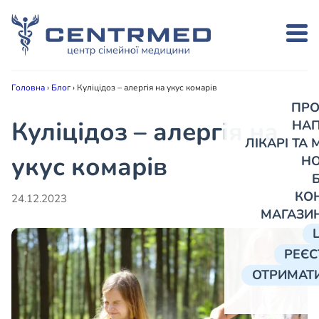
Головна
›
Блог
›
Куліцідоз – алергія на укус комарів
ПРО
Куліцідоз – алергія на
НА
ЛІКАРІ ТА
укус комарів
Н
КО
24.12.2023
МАГАЗИ
РЕЄС
ОТРИМАТИ