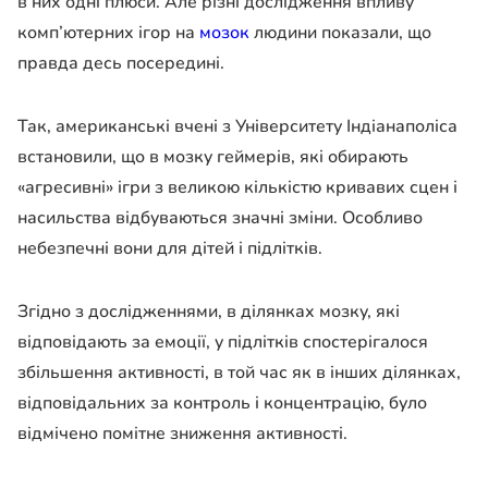
в них одні плюси. Але різні дослідження впливу
комп’ютерних ігор на
мозок
людини показали, що
правда десь посередині.
Так, американські вчені з Університету Індіанаполіса
встановили, що в мозку геймерів, які обирають
«агресивні» ігри з великою кількістю кривавих сцен і
насильства відбуваються значні зміни. Особливо
небезпечні вони для дітей і підлітків.
Згідно з дослідженнями, в ділянках мозку, які
відповідають за емоції, у підлітків спостерігалося
збільшення активності, в той час як в інших ділянках,
відповідальних за контроль і концентрацію, було
відмічено помітне зниження активності.