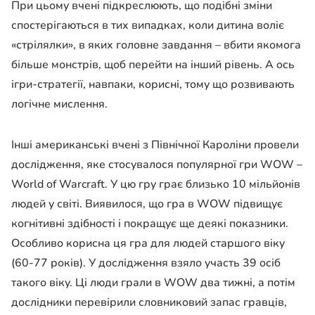
При цьому вчені підкреслюють, що подібні зміни
спостерігаються в тих випадках, коли дитина воліє
«стрілялки», в яких головне завдання – вбити якомога
більше монстрів, щоб перейти на інший рівень. А ось
ігри-стратегії, навпаки, корисні, тому що розвивають
логічне мислення.
Інші американські вчені з Північної Кароліни провели
дослідження, яке стосувалося популярної гри WOW –
World of Warcraft. У цю гру грає близько 10 мільйонів
людей у ​​світі. Виявилося, що гра в WOW підвищує
когнітивні здібності і покращує ще деякі показники.
Особливо корисна ця гра для людей старшого віку
(60-77 років). У дослідження взяло участь 39 осіб
такого віку. Ці люди грали в WOW два тижні, а потім
дослідники перевірили словниковий запас гравців,