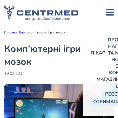
Головна
›
Блог
›
Комп’ютерні ігри і мозок
ПРО
Комп’ютерні ігри і
НА
ЛІКАРІ ТА
мозок
Н
КО
19.03.2014
МАГАЗИ
РЕЄС
ОТРИМАТИ